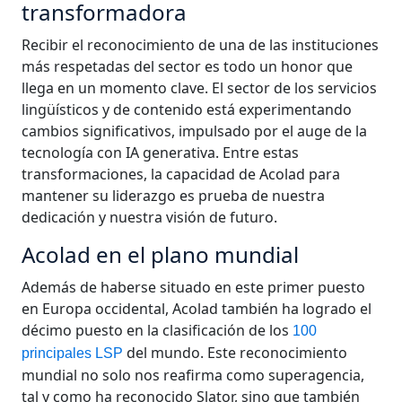
transformadora
Manufactura
Recibir el reconocimiento de una de las instituciones
más respetadas del sector es todo un honor que
Finanzas
llega en un momento clave. El sector de los servicios
lingüísticos y de contenido está experimentando
Jurídico
cambios significativos, impulsado por el auge de la
tecnología con IA generativa. Entre estas
Instituciones Públicas
transformaciones, la capacidad de Acolad para
mantener su liderazgo es prueba de nuestra
dedicación y nuestra visión de futuro.
Defensa y Seguridad
Acolad en el plano mundial
Todas las industrias
Además de haberse situado en este primer puesto
en Europa occidental, Acolad también ha logrado el
décimo puesto en la clasificación de los
100
del mundo. Este reconocimiento
principales LSP
mundial no solo nos reafirma como superagencia,
tal y como ha reconocido Slator, sino que también