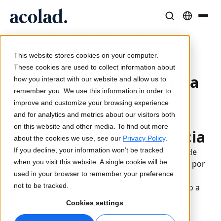
/
Noticias / Acolad lidera en Europa
Soluciones y Servicios Lingüísticos
Tecnología y productos de IA
Recursos
Home
Sobre Acolad
This website stores cookies on your computer.
10 de julio de 2024
Casos de éxito
Traducción
Lia Translate
These cookies are used to collect information about
Acolad toma la delantera
Resultados reales de nuestros clientes
how you interact with our website and allow us to
Velocidad de IA, precisión humana
Traducciones instantáneas alineadas con tu marca
remember you. We use this information in order to
Sostenibilidad
en Europa: un
improve and customize your browsing experience
Artículos
Interpretación
Conectividad
reconocimiento a la
and for analytics and metrics about our visitors both
Opiniones expertas sobre contenido global
Comunicación fluida, en cualquier lugar
Integración de flujos de trabajo simplificada
on this website and other media. To find out more
innovación y la excelencia
Partners
about the cookies we use, see our
Privacy Policy
.
If you decline, your information won’t be tracked
Acolad ha sido nombrado el primer proveedor de
Ebooks
Medios y Entretenimiento
Interpretación por IA
when you visit this website. A single cookie will be
servicios lingüísticos (LSP) de Europa occidental por
Guías y estrategias detalladas
Lleva historias a cada pantalla
Traducción de voz en tiempo real
used in your browser to remember your preference
CSA Research. Este reconocimiento destaca la
Noticias
not to be tracked.
innovación y el liderazgo de Acolad con respecto a
las transformaciones del sector.
Webinars a demanda
Consultoría y Externalización
Garantía de calidad
Cookies settings
Insights de líderes del sector
Centralice y escale globalmente
Controles de calidad impulsados por IA
Eventos