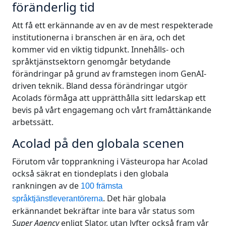
föränderlig tid
Tillverkningsindustri
Att få ett erkännande av en av de mest respekterade
institutionerna i branschen är en ära, och det
Finans
kommer vid en viktig tidpunkt. Innehålls- och
språktjänstsektorn genomgår betydande
Juridik
förändringar på grund av framstegen inom GenAI-
driven teknik. Bland dessa förändringar utgör
Offentliga Institutioner
Acolads förmåga att upprätthålla sitt ledarskap ett
bevis på vårt engagemang och vårt framåttänkande
arbetssätt.
Försvar & Säkerhet
Acolad på den globala scenen
Alla branscher
Förutom vår topprankning i Västeuropa har Acolad
också säkrat en tiondeplats i den globala
rankningen av de
100 främsta
. Det här globala
språktjänstleverantörerna
erkännandet bekräftar inte bara vår status som
Super Agency
enligt Slator, utan lyfter också fram vår