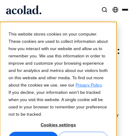
/
Nyheter / Acolad ledande i Europa
Språklösningar och tjänster
AI-teknik och produkter
Resurser
Home
Om Acolad
This website stores cookies on your computer.
10 juli 2024
Kundcase
Översättning
Lia Translate
These cookies are used to collect information about
Acolad ledande i Europa:
Verkliga resultat från våra kunder
how you interact with our website and allow us to
AI-hastighet, mänsklig precision
Omedelbara översättningar i linje med ert varumärke
remember you. We use this information in order to
Hållbarhet
Ett erkännande av
improve and customize your browsing experience
Artiklar
Tolkning
Anslutning
innovation och hög
and for analytics and metrics about our visitors both
Expertperspektiv på globalt innehåll
Sömlös kommunikation var som helst
Arbetsflödesintegration gjord enkel
on this website and other media. To find out more
kvalitet
Partners
about the cookies we use, see our
Privacy Policy
.
If you decline, your information won’t be tracked
Acolad har blivit utsedda till den främsta
E-böcker
Media och underhållning
AI-tolkning
when you visit this website. A single cookie will be
språktjänstleverantören i Västeuropa av CSA
Fördjupande guider och strategier
Ta berättelser till varje skärm
Röstöversättning i realtid
used in your browser to remember your preference
Research. Detta erkännande belyser Acolads
Nyheter
not to be tracked.
innovation och ledarskap under de förändringar
som branschen genomgår.
Webbinarier on demand
Konsult- och outsourcingtjänster
Kvalitetssäkring
Cookies settings
Insikter från branschledare
Centralisera och skala globalt
Kvalitetskontroller drivna av AI
Evenemang