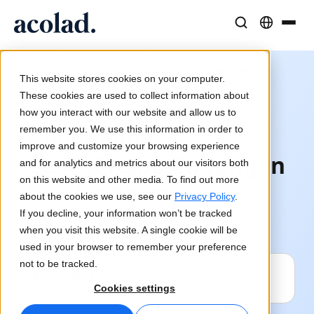
/
/
Sprachlösungen und -dienstleistungen
AI-Technologie & Produkte
Resources
Home
Rechtliche Hinweise
Allgemeine Geschäftsbedingungen für Vendoren
Über Acolad
This website stores cookies on your computer.
Erfolgsgeschichten
Übersetzung
Lia Translate
These cookies are used to collect information about
Reale Ergebnisse bei unseren Kunden
how you interact with our website and allow us to
KI-Geschwindigkeit, menschliche Präzision
Sofortige, markenkonsistente Übersetzungen
Allgemeine
remember you. We use this information in order to
Nachhaltigkeit
improve and customize your browsing experience
Geschäftsbedingungen
Artikel
Dolmetschen
Lia Live
and for analytics and metrics about our visitors both
Experteneinschätzungen zu globalen Inhalten
Nahtlose Kommunikation überall
Dolmetschen neu definiert
on this website and other media. To find out more
für Vendoren
Partner
about the cookies we use, see our
Privacy Policy
.
If you decline, your information won’t be tracked
E-Books
Medien und Unterhaltung
Übersetzungs-APIs und Konnektoren
when you visit this website. A single cookie will be
Detaillierte Leitfäden und Strategien
Bringen Sie Geschichten auf jeden Bildschirm
Nahtlose Integration in Ihre Workflows
used in your browser to remember your preference
Neuigkeiten
not to be tracked.
Englisch
Webinare auf Abruf
Beratung und Outsourcing
KI-Dolmetschen
Cookies settings
Einblicke von Branchenführern
Zentralisieren und global skalieren
Echtzeit-Sprachdolmetschen
Veranstaltungen