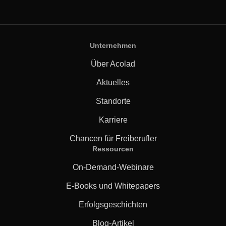
Fertigungsindustrie
Lernen Sie Lia kennen
Schnelle, intelligente und skalierbare AI-Übersetzung
Finanzwesen
Unternehmen
Über Acolad
Recht
Aktuelles
Öffentliche Institutionen
Standorte
Karriere
Verteidigung & Sicherheit
Chancen für Freiberufler
Ressourcen
Alle Branchen
On-Demand-Webinare
E-Books und Whitepapers
Erfolgsgeschichten
Blog-Artikel