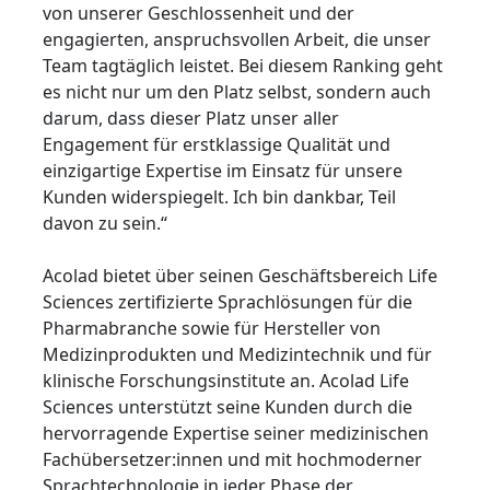
von unserer Geschlossenheit und der
Fertigungsindustrie
engagierten, anspruchsvollen Arbeit, die unser
Lernen Sie Lia kennen
Schnelle, intelligente und skalierbare AI-Übersetzung
Team tagtäglich leistet. Bei diesem Ranking geht
es nicht nur um den Platz selbst, sondern auch
Finanzwesen
darum, dass dieser Platz unser aller
Engagement für erstklassige Qualität und
Recht
einzigartige Expertise im Einsatz für unsere
Kunden widerspiegelt. Ich bin dankbar, Teil
Öffentliche Institutionen
davon zu sein.“
Verteidigung & Sicherheit
Acolad bietet über seinen Geschäftsbereich Life
Sciences zertifizierte Sprachlösungen für die
Pharmabranche sowie für Hersteller von
Alle Branchen
Medizinprodukten und Medizintechnik und für
klinische Forschungsinstitute an. Acolad Life
Sciences unterstützt seine Kunden durch die
hervorragende Expertise seiner medizinischen
Fachübersetzer:innen und mit hochmoderner
Sprachtechnologie in jeder Phase der