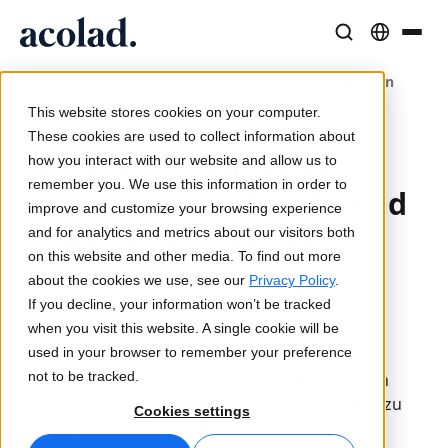
/
/
CSA: Acolad #1 in Biowissenschaften
Sprachlösungen und -dienstleistungen
AI-Technologie & Produkte
Resources
Home
Aktuelles
Über Acolad
This website stores cookies on your computer.
23. November 2023
Erfolgsgeschichten
Übersetzung
Lia Translate
These cookies are used to collect information about
CSA 2023 – Ranking
Reale Ergebnisse bei unseren Kunden
how you interact with our website and allow us to
KI-Geschwindigkeit, menschliche Präzision
Sofortige, markenkonsistente Übersetzungen
remember you. We use this information in order to
Nachhaltigkeit
nach Fachgebiet: Acolad
improve and customize your browsing experience
Artikel
Dolmetschen
Lia Live
– Nummer 1 bei Life
and for analytics and metrics about our visitors both
Experteneinschätzungen zu globalen Inhalten
Nahtlose Kommunikation überall
Dolmetschen neu definiert
on this website and other media. To find out more
Sciences
Partner
about the cookies we use, see our
Privacy Policy
.
If you decline, your information won’t be tracked
E-Books
Medien und Unterhaltung
Übersetzungs-APIs und Konnektoren
when you visit this website. A single cookie will be
Laut der kürzlich veröffentlichten
Detaillierte Leitfäden und Strategien
Bringen Sie Geschichten auf jeden Bildschirm
Nahtlose Integration in Ihre Workflows
used in your browser to remember your preference
Marktforschungsstudie von CSA mit dem
Neuigkeiten
not to be tracked.
Ranking der größten Sprachdienstleister nach
Fachgebieten gehört Acolad in 14 Kategorien zu
Webinare auf Abruf
Beratung und Outsourcing
KI-Dolmetschen
Cookies settings
den zehn größten Anbietern, darunter in 10
Einblicke von Branchenführern
Zentralisieren und global skalieren
Echtzeit-Sprachdolmetschen
Veranstaltungen