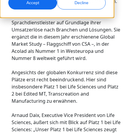
Kategorien zu den fünf größten Dienstleistern.
Accept
Decline
Globales Marketing
Qualitätssicherung
Die Studie enthält ein Ranking der
Weltweit erreichen und konvertieren
AI-gestützte Qualitätsprüfungen
Sprachdienstleister auf Grundlage ihrer
Standorte
Umsatzerlöse nach Branchen und Lösungen. Sie
ergänzt die in diesem Jahr erschienene Global
Transkription
KI-basiertes Voiceover
Market Study – Flaggschiff von CSA –, in der
Audio in verwertbare Ergebnisse umwandeln
Effizientes AI-Dubbing in großem Umfang
Acolad als Nummer 1 in Westeuropa und
Karriere
Nummer 8 weltweit geführt wird.
Gestalten Sie Ihre Zukunft mit uns
KI-gestützte Übersetzung für globale Marken
Datendienste
KI-Datenservices
meistern
Angesichts der globalen Konkurrenz sind diese
Freelance-Möglichkeiten
Verbessern Sie KI mit vertrauenswürdigen Daten
Verbessern Sie Ihre AI mit hochwertigen Daten
Tipps, wie Sie Effizienz, Skalierung und Qualität steigern
Plätze erst recht beeindruckend. Hier sind
Werden Sie Teil unseres globalen Netzwerks
insbesondere Platz 1 bei Life Sciences und Platz
Alle Lösungen
2 bei Edited MT, Transcreation and
Manufacturing zu erwähnen.
Branchenlösungen
Arnaud Daix, Executive Vice President von Life
Sciences, äußert sich mit Blick auf Platz 1 bei Life
Life Sciences
Sciences: „Unser Platz 1 bei Life Sciences zeugt