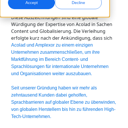
Accept
Decline
house Content Team of the Year".
Globales Marketing
Qualitätssicherung
Diese Auszeichnungen sind eine globale
Weltweit erreichen und konvertieren
AI-gestützte Qualitätsprüfungen
Würdigung der Expertise von Acolad in Sachen
Standorte
Content und Globalisierung. Die Verleihung
erfolgte kurz nach der Ankündigung, dass sich
Transkription
KI-basiertes Voiceover
Acolad und Amplexor zu einem einzigen
Audio in verwertbare Ergebnisse umwandeln
Effizientes AI-Dubbing in großem Umfang
Karriere
Unternehmen zusammenschließen, um ihre
Gestalten Sie Ihre Zukunft mit uns
Marktführung im Bereich Content- und
KI-gestützte Übersetzung für globale Marken
Datendienste
KI-Datenservices
Sprachlösungen für internationale Unternehmen
meistern
Freelance-Möglichkeiten
Verbessern Sie KI mit vertrauenswürdigen Daten
Verbessern Sie Ihre AI mit hochwertigen Daten
und Organisationen weiter auszubauen.
Tipps, wie Sie Effizienz, Skalierung und Qualität steigern
Werden Sie Teil unseres globalen Netzwerks
Seit unserer Gründung haben wir mehr als
Alle Lösungen
zehntausend Kunden dabei geholfen,
Sprachbarrieren auf globaler Ebene zu überwinden,
Branchenlösungen
von globalen Herstellern bis hin zu führenden High-
Tech-Unternehmen.
Life Sciences