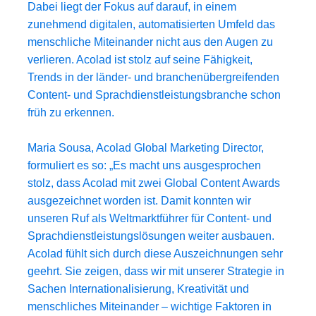
Dabei liegt der Fokus auf darauf, in einem
Fertigungsindustrie
Lernen Sie Lia kennen
zunehmend digitalen, automatisierten Umfeld das
Schnelle, intelligente und skalierbare AI-Übersetzung
menschliche Miteinander nicht aus den Augen zu
Finanzwesen
verlieren. Acolad ist stolz auf seine Fähigkeit,
Trends in der länder- und branchenübergreifenden
Content- und Sprachdienstleistungsbranche schon
Recht
früh zu erkennen.
Öffentliche Institutionen
Maria Sousa, Acolad Global Marketing Director,
formuliert es so: „Es macht uns ausgesprochen
Verteidigung & Sicherheit
stolz, dass Acolad mit zwei Global Content Awards
ausgezeichnet worden ist. Damit konnten wir
Alle Branchen
unseren Ruf als Weltmarktführer für Content- und
Sprachdienstleistungslösungen weiter ausbauen.
Acolad fühlt sich durch diese Auszeichnungen sehr
geehrt. Sie zeigen, dass wir mit unserer Strategie in
Sachen Internationalisierung, Kreativität und
menschliches Miteinander – wichtige Faktoren in