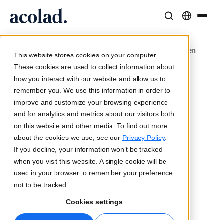
/
/
Sprachlösungen und -dienstleistungen
AI-Technologie & Produkte
Resources
Home
Aktuelles
Acolad gewinnt zwei Global Content-Auszeichnungen
Über Acolad
This website stores cookies on your computer.
Erfolgsgeschichten
Übersetzung
Lia Translate
These cookies are used to collect information about
11. November 2021
Reale Ergebnisse bei unseren Kunden
how you interact with our website and allow us to
KI-Geschwindigkeit, menschliche Präzision
Sofortige, markenkonsistente Übersetzungen
Acolad gewinnt zwei
remember you. We use this information in order to
Nachhaltigkeit
improve and customize your browsing experience
Global Content-
Artikel
Dolmetschen
Lia Live
and for analytics and metrics about our visitors both
Auszeichnungen
Experteneinschätzungen zu globalen Inhalten
Nahtlose Kommunikation überall
Dolmetschen neu definiert
on this website and other media. To find out more
Partner
about the cookies we use, see our
Privacy Policy
.
If you decline, your information won’t be tracked
Acolad hat bei der Ausgabe 2021 der
E-Books
Medien und Unterhaltung
Übersetzungs-APIs und Konnektoren
Global
when you visit this website. A single cookie will be
, einer internationalen
Detaillierte Leitfäden und Strategien
Bringen Sie Geschichten auf jeden Bildschirm
Nahtlose Integration in Ihre Workflows
Content Awards
used in your browser to remember your preference
Neuigkeiten
Veranstaltung, die herausragende Content-
not to be tracked.
Strategien auf der ganzen Welt auszeichnet,
Webinare auf Abruf
Beratung und Outsourcing
KI-Dolmetschen
zwei Trophäen erhalten: Best Global Internal
Cookies settings
Einblicke von Branchenführern
Zentralisieren und global skalieren
Echtzeit-Sprachdolmetschen
Content Campaign of the Year" und Global In-
Veranstaltungen