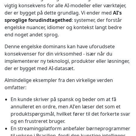
vigtig konsekvens for alle AI-modeller eller værktøjer,
der er bygget på dette grundlag. Vi ender med
AI's
sproglige forudindtagethed
: systemer, der forstår
engelske nuancer, idiomer og kontekst langt bedre
end noget andet sprog.
Denne engelske dominans kan have uforudsete
konsekvenser for din virksomhed - især når du
implementerer ny teknologi, produkter eller løsninger,
der er bygget med AI-datasæt.
Almindelige eksempler fra den virkelige verden
omfatter:
En kunde skriver på spansk og beder om at få
annulleret en ordre, men AI'en læser det som et
produktspørgsmål, hvilket fører til det forkerte svar
og en frustreret bruger.
En streamingplatform anbefaler børneprogrammer
til voksne i Brasilien, fordi den kunstige intelligens