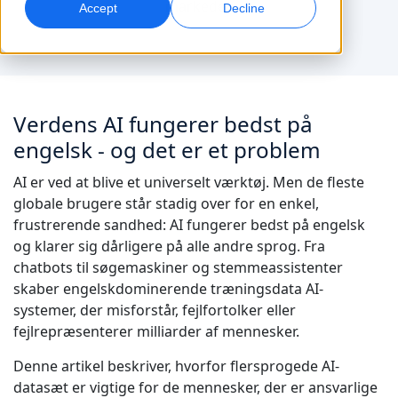
markeder.
Accept
Decline
AI-dubbing
Global markedsføring
Effektiv dubbing i stor skala
Nå og konverter globalt
Lokationer
AI-datatjenester
Verdens AI fungerer bedst på
Transskription
Styrk AI med kvalitetsdata
Omdan lyd til handling
engelsk - og det er et problem
Karriere
Byg din fremtid sammen med os
AI er ved at blive et universelt værktøj. Men de fleste
Få fuldt udbytte af AI-drevne oversættelser til
Datatjenester
globale brugere står stadig over for en enkel,
globale brands
Freelance-muligheder
Forbedr AI med pålidelige data
frustrerende sandhed: AI fungerer bedst på engelsk
Tips til at frigøre effektivitet, skalering og kvalitet
Bliv en del af vores globale netværk
og klarer sig dårligere på alle andre sprog. Fra
chatbots til søgemaskiner og stemmeassistenter
Alle løsninger
skaber engelskdominerende træningsdata AI-
systemer, der misforstår, fejlfortolker eller
Løsninger efter Branche
fejlrepræsenterer milliarder af mennesker.
Mød Lia
Denne artikel beskriver, hvorfor flersprogede AI-
Hurtig, intelligent og skalerbar AI-oversættelse
Life Science
datasæt er vigtige for de mennesker, der er ansvarlige