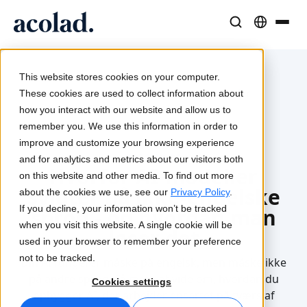
Sprogløsninger og -tjenester
AI-teknologi og -produkter
Ressourcer
Om Acolad
This website stores cookies on your computer.
/
/
/
Hvorfor
Kundecases
Oversættelse
Lia Translate
These cookies are used to collect information about
Home
Services
AI-datatjenester
flersprogede data er afgørende
Reelle resultater hos vores kunder
how you interact with our website and allow us to
AI-hastighed, menneskelig præcision
Øjeblikkelige oversættelser på linje med dit brand
remember you. We use this information in order to
Bæredygtighed
improve and customize your browsing experience
Artikler
Tolkning
Forbindelse
2026-02-23
and for analytics and metrics about our visitors both
Hvorfor AI-modeller
Ekspertindsigter i globalt indhold
Problemfri kommunikation overalt
Workflow-integration gjort enkel
on this website and other media. To find out more
svigter på ikke-engelske
Partnere
about the cookies we use, see our
Privacy Policy
.
If you decline, your information won’t be tracked
sprog - og hvordan man
E-bøger
Medier og underholdning
Oversættelse af tale i realtid
when you visit this website. A single cookie will be
løser det
Indgående guider og strategier
Bring historier til alle skærme
used in your browser to remember your preference
Nyheder
not to be tracked.
Din AI fungerer måske på engelsk, men måske ikke
Kvalitetssikring
Webinarer on demand
Konsulent- og outsourcingtjenester
på andre sprog. Få mere at vide om, hvordan du
Cookies settings
Kvalitetskontroller drevet af AI
Indsigter fra brancheledere
Centraliser og skalér globalt
opbygger AI, der arbejder ensartet på tværs af
Arrangementer