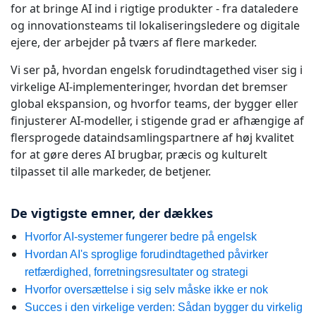
for at bringe AI ind i rigtige produkter - fra dataledere
Fremstillingsindustrien
og innovationsteams til lokaliseringsledere og digitale
ejere, der arbejder på tværs af flere markeder.
Finans
Vi ser på, hvordan engelsk forudindtagethed viser sig i
virkelige AI-implementeringer, hvordan det bremser
Juridisk
global ekspansion, og hvorfor teams, der bygger eller
finjusterer AI-modeller, i stigende grad er afhængige af
Offentlige Institutioner
flersprogede dataindsamlingspartnere af høj kvalitet
for at gøre deres AI brugbar, præcis og kulturelt
tilpasset til alle markeder, de betjener.
Forsvar & Sikkerhed
De vigtigste emner, der dækkes
Alle brancher
Hvorfor AI-systemer fungerer bedre på engelsk
Hvordan AI's sproglige forudindtagethed påvirker
retfærdighed, forretningsresultater og strategi
Hvorfor oversættelse i sig selv måske ikke er nok
Succes i den virkelige verden: Sådan bygger du virkelig