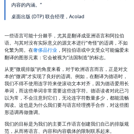
内容的内涵。”
制造业
桌面出版 (DTP) 联合经理，Acolad
金融
一些语言可能十分棘手，尤其是翻译成亚洲语言和阿拉伯
法律
语。与其对没有实际意义的源文本进行“奇怪”的适调，不如
化繁为简。在
，阿拉伯语或中文受众可能偏爱未
奢侈品行业
翻译的图形元素：它会被视为“法国制造”的标志。
公共机构
从更“微观排版”的角度来看，对于欧洲语言而言，正是对文
国防与安全
本的“微调”才实现了良好的适调。例如，在翻译为德语时，
我们不得不使用连字符来使滚动文本对齐，因为德语爱用长
所有行业
单词，而这些单词非常需要这些连字符。德语读者对此已习
以为常，不会注意到它们，无论连字符数量多少，都能流畅
阅读。这也是为什么我们要与语言经理携手合作，对这些图
形适调再做微调。
我们的目标是为我们的主要工作语言创建我们自己的排版规
范，从而将语言、内容和内容载体的限制联系起来。