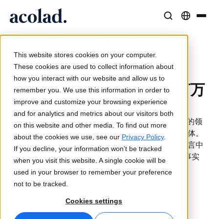
语言解决方案与服务
人工智能技术与产品
资源
/
/
/
图形设计本地化：
Home
服务
翻译
关于 Acolad
This website stores cookies on your computer.
成功案例
翻译
Lia Translate
These cookies are used to collect information about
2023 年 2 月 5 日更新
来自客户的真实成果
how you interact with our website and allow us to
AI 速度，人类精度
即时品牌一致翻译
图形设计本地化：胜过千言万
remember you. We use this information in order to
可持续发展
语
improve and customize your browsing experience
文章
口译服务
连接能力
and for analytics and metrics about our visitors both
图形适调本就是一种专业，也是 Acolad 技有专长的领
专家对全球内容的见解
随时随地无缝沟通
简化的工作流集成
on this website and other media. To find out more
域之一，特别是对于具有高附加美学价值的印刷媒体。
合作伙伴
about the cookies we use, see our
Privacy Policy
.
您可能认为，针对国外市场调整布局就像将一种语言中
If you decline, your information won’t be tracked
电子书
媒体与娱乐
AI 同声传译
的单词替换为另一种语言中的单词那么简单。但事实
when you visit this website. A single cookie will be
深度指南与策略
让故事出现在每个屏幕上
实时语音翻译
上，图形适调更为复杂！
used in your browser to remember your preference
新闻
not to be tracked.
翻译
按需网络研讨会
咨询与外包
质量保证
Cookies settings
行业领袖的洞察
集中并全球扩展
AI 驱动的质量检查
活动