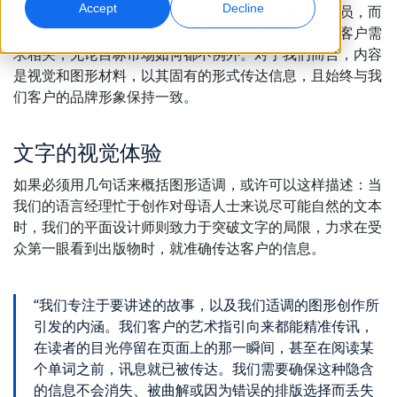
Accept
Decline
我们的工作不是要取代构思和设计这些布局的创意人员，而
是识别满足客户需求的创意意图，并使图形尽可能与客户需
全球营销
AI 配音
求相关，无论目标市场如何都不例外。对于我们而言，内容
触达并转化全球受众
高效大规模配音
是视觉和图形材料，以其固有的形式传达信息，且始终与我
地点
们客户的品牌形象保持一致。
转录
AI 数据服务
将音频转化为可执行内容
用高质量数据增强 AI
文字的视觉体验
职业机会
与我们一起打造您的未来
如果必须用几句话来概括图形适调，或许可以这样描述：当
掌握面向全球品牌的 AI 驱动翻译
数据服务
我们的语言经理忙于创作对母语人士来说尽可能自然的文本
提升效率、规模与质量的秘诀
自由职业合作机会
以可信数据增强 AI
时，我们的平面设计师则致力于突破文字的局限，力求在受
加入我们的全球网络
众第一眼看到出版物时，就准确传达客户的信息。
所有解决方案
“我们专注于要讲述的故事，以及我们适调的图形创作所
引发的内涵。我们客户的艺术指引向来都能精准传讯，
按行业提供的解决方案
在读者的目光停留在页面上的那一瞬间，甚至在阅读某
认识 Lia
个单词之前，讯息就已被传达。我们需要确保这种隐含
快速、智能且可扩展的 AI 翻译
生命科学
的信息不会消失、被曲解或因为错误的排版选择而丢失