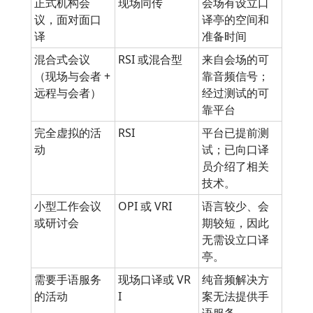
正式机构会
现场同传
会场有设立口
议，面对面口
译亭的空间和
译
准备时间
混合式会议
RSI 或混合型
来自会场的可
（现场与会者 +
靠音频信号；
远程与会者）
经过测试的可
靠平台
完全虚拟的活
RSI
平台已提前测
动
试；已向口译
员介绍了相关
技术。
小型工作会议
OPI 或 VRI
语言较少、会
或研讨会
期较短，因此
无需设立口译
亭。
需要手语服务
现场口译或 VR
纯音频解决方
的活动
I
案无法提供手