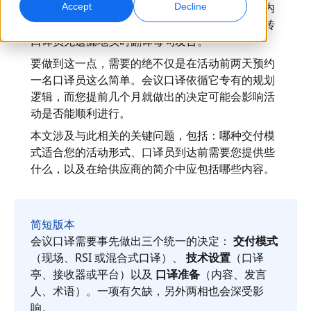
一位部长致开幕词。来自七个国家的代表在会场内
Accept
Decline
通过耳机以自己的语言收听演讲。会议厅后的同传
全球营销
AI 配音
口译员无遗漏地实时翻译每句发言。
触达并转化全球受众
高效大规模配音
地点
要做到这一点，需要的绝不仅是在活动前两天预约
一名口译员这么简单。会议口译依循它专有的规划
转录
AI 数据服务
逻辑，而您提前几个月就做出的决定可能会影响活
将音频转化为可执行内容
用高质量数据增强 AI
动是否能顺利进行。
职业机会
本文涉及与此相关的关键问题，包括：哪种交付模
与我们一起打造您的未来
掌握面向全球品牌的 AI 驱动翻译
式适合您的活动形式、口译员到达前需要您提供些
数据服务
提升效率、规模与质量的秘诀
什么，以及在给供应商的简介中应包括哪些内容。
自由职业合作机会
以可信数据增强 AI
加入我们的全球网络
所有解决方案
简短版本
会议口译需要事先做出三个统一的决定：
交付模式
（现场、RSI 或混合式口译）、
技术设置
（口译
按行业提供的解决方案
亭、接收器或平台）以及
口译准备
（内容、发言
认识 Lia
快速、智能且可扩展的 AI 翻译
人、术语）。一项有欠缺，另外两相也会深受影
生命科学
响。