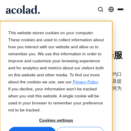
语言解决方案与服务
人工智能技术与产品
资源
/
/
/
会议或活动的口译
Home
服务
口译
关于 Acolad
This website stores cookies on your computer.
成功案例
翻译
Lia Translate
These cookies are used to collect information about
1
来自客户的真实成果
how you interact with our website and allow us to
AI 速度，人类精度
即时品牌一致翻译
为会议或多语活动规划口译服
remember you. We use this information in order to
可持续发展
务的成功方法
improve and customize your browsing experience
文章
口译服务
连接能力
and for analytics and metrics about our visitors both
专家对全球内容的见解
随时随地无缝沟通
简化的工作流集成
为会议或多语活动规划口译服务需要的不仅仅是预约口
on this website and other media. To find out more
译员。您需要做好正确的布置、采用合宜的方式以及提
合作伙伴
about the cookies we use, see our
Privacy Policy
.
供简明扼要的说明。本指南向活动组织者介绍了如何为
If you decline, your information won’t be tracked
电子书
媒体与娱乐
AI 同声传译
顺利开展多语活动做好准备。
when you visit this website. A single cookie will be
深度指南与策略
让故事出现在每个屏幕上
实时语音翻译
used in your browser to remember your preference
新闻
not to be tracked.
按需网络研讨会
咨询与外包
质量保证
Cookies settings
行业领袖的洞察
集中并全球扩展
AI 驱动的质量检查
活动