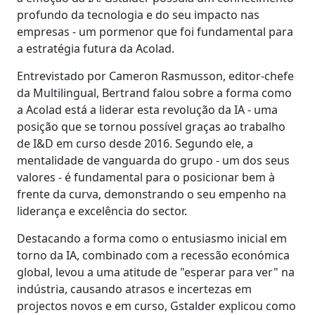
profundo da tecnologia e do seu impacto nas
Indústria Transformadora
empresas - um pormenor que foi fundamental para
a estratégia futura da Acolad.
Finanças
Entrevistado por Cameron Rasmusson, editor-chefe
da Multilingual, Bertrand falou sobre a forma como
Jurídico
a Acolad está a liderar esta revolução da IA - uma
posição que se tornou possível graças ao trabalho
Instituições Públicas
de I&D em curso desde 2016. Segundo ele, a
mentalidade de vanguarda do grupo - um dos seus
Defesa e Segurança
valores - é fundamental para o posicionar bem à
frente da curva, demonstrando o seu empenho na
liderança e excelência do sector.
Todos os setores
Destacando a forma como o entusiasmo inicial em
torno da IA, combinado com a recessão económica
global, levou a uma atitude de "esperar para ver" na
indústria, causando atrasos e incertezas em
projectos novos e em curso, Gstalder explicou como