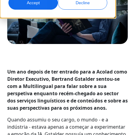
Accept
Decline
Marketing Global
Dublagem com IA
Atinga e converta globalmente
Dublagem eficiente em grande escala
Localizações
Transcrição
Serviços de dados para IA
Transforme áudio em ação
Potencie a IA com dados de qualidade
Carreiras
Construa o seu futuro connosco
Dominar a tradução com IA para marcas globais
Serviços de Dados
Um ano depois de ter entrado para a Acolad como
Dicas para aumentar eficiência, escala e qualidade
Oportunidades para freelancers
Melhore a IA com dados confiáveis
Diretor Executivo, Bertrand Gstalder sentou-se
Faça parte da nossa rede global
com a Multilingual para falar sobre a sua
perspetiva enquanto recém-chegado ao sector
Todas as soluções
dos serviços linguísticos e de conteúdos e sobre as
suas perspectivas para os próximos anos.
Soluções por Indústria
Conheça a Lia
Quando assumiu o seu cargo, o mundo - e a
Tradução com IA rápida, inteligente e escalável
indústria - estava apenas a começar a experimentar
Ciências da Vida
a emoção da IA. Gstalder possuía um conhecimento