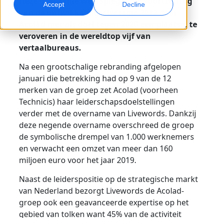
Deze overname weerspiegelt de voortzetting
Accept
Decline
van de ontwikkelingsstrategie 2012 door
Wereldwijde Marketing
Quality Assurance
Acolad met als doel tegen 2020 een plaatsje te
Bereik en converteer wereldwijd
AI-gestuurde kwaliteitscontroles
veroveren in de wereldtop vijf van
Locaties
vertaalbureaus.
Transcriptie
Voice-over op basis van AI
Na een grootschalige rebranding afgelopen
Zet audio om in actie
Efficiënte dubbing op schaal
januari die betrekking had op 9 van de 12
Carrières
merken van de groep zet Acolad (voorheen
Ontdek kansen om mee te bouwen aan de toekomst van
Technicis) haar leiderschapsdoelstellingen
taal & content
AI-gestuurde vertaling voor wereldwijde merken
Dataservices
AI-gegevensdiensten
verder met de overname van Livewords. Dankzij
Tips om efficiëntie, schaalbaarheid en kwaliteit te verbeteren
Versterk AI met betrouwbare data
Verbeter AI met kwalitatieve data
deze negende overname overschreed de groep
Freelance-opdrachten
de symbolische drempel van 1.000 werknemers
Sluit je aan bij ons internationale netwerk van
en verwacht een omzet van meer dan 160
taalspecialisten
Alle oplossingen
miljoen euro voor het jaar 2019.
Naast de leiderspositie op de strategische markt
Oplossingen per Branche
van Nederland bezorgt Livewords de Acolad-
groep ook een geavanceerde expertise op het
Life Sciences
gebied van tolken want 45% van de activiteit