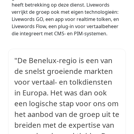
heeft betrekking op deze dienst. Livewords
Productie / Maakindustrie
Ontmoet Lia
verrijkt de groep ook met eigen technologieën:
Snelle, slimme en schaalbare AI-vertaling
Livewords GO, een app voor realtime tolken, en
Financiën
Livewords Flow, een plug-in voor vertaalbeheer
die integreert met CMS- en PIM-systemen.
Juridisch
Publieke Instellingen
"De Benelux-regio is een van
de snelst groeiende markten
Defensie & Veiligheid
voor vertaal- en tolkdiensten
Alle sectoren
in Europa. Het was dan ook
een logische stap voor ons om
het aanbod van de groep uit te
breiden met de expertise van