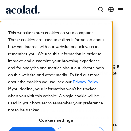
/
/
De Acolad Group verwerft Livewords
Taaloplossingen en -diensten
AI-technologie & Producten
Middelen
Home
Nieuws
Over Acolad
This website stores cookies on your computer.
4 juli 2019
Succesverhalen
Vertaling
Lia Translate
These cookies are used to collect information about
De Acolad Group
Echte resultaten van onze klanten
how you interact with our website and allow us to
AI-snelheid, menselijke precisie
Directe, merkconsistente vertalingen
verwerft Livewords
remember you. We use this information in order to
Duurzaamheid
improve and customize your browsing experience
De Acolad Group zet haar externe groeistrategie
Blogartikelen
Tolken
Lia Live
and for analytics and metrics about our visitors both
verder door uit te breiden naar de Nederlandse
Expertinzichten over wereldwijde content
Naadloze communicatie, overal
Tolken in een nieuw jasje
on this website and other media. To find out more
markt via de overname van Livewords.
Partners
about the cookies we use, see our
Privacy Policy
.
If you decline, your information won’t be tracked
Ebooks
Media en Entertainment
Vertaal-API's en -connectors
De Acolad Group - de nummer één op het
when you visit this website. A single cookie will be
Uitgebreide gidsen en strategieën
Breng verhalen naar elk scherm
Eenvoudige workflow-integratie
gebied van professionele vertalingen in
used in your browser to remember your preference
Nieuws
Europa - kondigt vandaag een nieuwe
not to be tracked.
overname aan die de aanwezigheid van de
Webinars op aanvraag
Consulting & Outsourcing
AI-tolktechnologie
Cookies settings
Groep in de Nederlandse regio zal versterken.
Inzichten van marktleiders
Centraliseer en schaal wereldwijd
Realtime stemtolkservice
Events