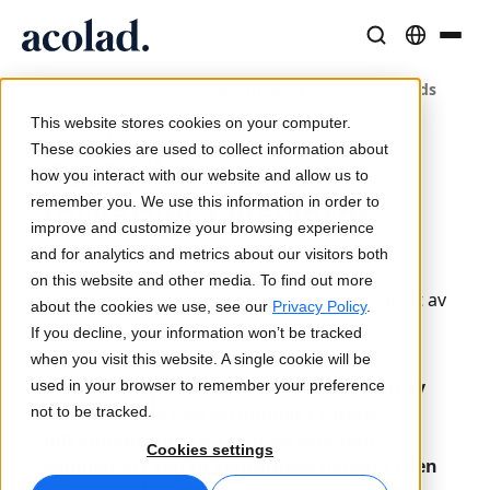
/
/
Acoladkoncernen förvärvar Livewords
Språklösningar och tjänster
AI-teknik och produkter
Resurser
Home
Nyheter
Om Acolad
This website stores cookies on your computer.
4 juli 2019
Kundcase
Översättning
Lia Translate
These cookies are used to collect information about
Acoladkoncernen
Verkliga resultat från våra kunder
how you interact with our website and allow us to
AI-hastighet, mänsklig precision
Omedelbara översättningar i linje med ert varumärke
förvärvar Livewords
remember you. We use this information in order to
Hållbarhet
improve and customize your browsing experience
Acoladkoncernen följer sin externa
Artiklar
Tolkning
Anslutning
and for analytics and metrics about our visitors both
tillväxtstrategi och expanderar på den
Expertperspektiv på globalt innehåll
Sömlös kommunikation var som helst
Arbetsflödesintegration gjord enkel
on this website and other media. To find out more
nederländska marknaden i och med förvärvet av
Partners
about the cookies we use, see our
Privacy Policy
.
Livewords.
If you decline, your information won’t be tracked
E-böcker
Media och underhållning
AI-tolkning
when you visit this website. A single cookie will be
Fördjupande guider och strategier
Ta berättelser till varje skärm
Röstöversättning i realtid
Acolad Group - den ledande leverantören av
used in your browser to remember your preference
Nyheter
professionella översättningar i Europa -
not to be tracked.
tillkännager idag ett nytt förvärv som
Webbinarier on demand
Konsult- och outsourcingtjänster
Kvalitetssäkring
Cookies settings
kommer att stärka koncernens närvaro i den
Insikter från branschledare
Centralisera och skala globalt
Kvalitetskontroller drivna av AI
Evenemang