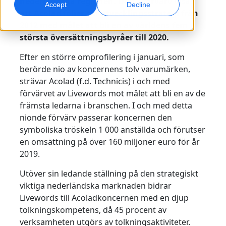
nederländska regionen. Detta förvärv visar
Accept
Decline
att Acolad följer sin utvecklingsstrategi från
Global marknadsföring
AI-dubbning
2012 med målet att bli en av världens fem
Nå och konvertera globalt
Effektiv dubbning i stor skala
största översättningsbyråer till 2020.
Kontor
Efter en större omprofilering i januari, som
Transkribering
AI-datatjänster
berörde nio av koncernens tolv varumärken,
Gör ljud till handling
Stärk er AI med kvalitetsdata
strävar Acolad (f.d. Technicis) i och med
Karriär
förvärvet av Livewords mot målet att bli en av de
Bygg din framtid tillsammans med oss
främsta ledarna i branschen. I och med detta
Bemästra AI-driven översättning för globala
Dataservice
nionde förvärv passerar koncernen den
varumärken
Frilansmöjligheter
Förbättra AI med tillförlitliga data
symboliska tröskeln 1 000 anställda och förutser
Tips för att frigöra effektivitet, skala och kvalitet
Bli en del av vårt globala nätverk
en omsättning på över 160 miljoner euro för år
2019.
Alla lösningar
Utöver sin ledande ställning på den strategiskt
viktiga nederländska marknaden bidrar
Lösningar per Bransch
Livewords till Acoladkoncernen med en djup
Meet Lia
tolkningskompetens, då 45 procent av
Fast, smart and scalable AI translation
Life Science
verksamheten utgörs av tolkningsaktiviteter.