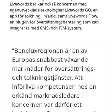
Livewords berikar också koncernen med
Tillverkningsindustri
egenutvecklade teknologier: Livewords GO, en
app för tolkning i realtid, samt Livewords Flow,
Finans
en plug-in för översättningshantering som kan
integreras med CMS- och PIM-system.
Juridik
Offentliga Institutioner
”Beneluxregionen är en av
Europas snabbast växande
Försvar & Säkerhet
marknader för översättnings-
Alla branscher
och tolkningstjänster. Att
införliva kompetensen hos en
erkänd marknadsledare i
koncernen var därför ett