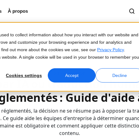
s
À propos
sed to collect information about how you interact with our website and
prove and customize your browsing experience and for analytics and
To find out more about the cookies we use, see our
Privacy Policy
.
enu réglementé
is website. A single cookie will be used in your browser to remember you
20 mars 2026
Cookies settings
Accept
Decline
par IA ou traduction huma
lementés : Guide d'aide 
réglementés, la décision ne se résume pas à opposer la tra
 Ce guide aide les équipes d'entreprise à déterminer quand 
maine est obligatoire et comment appliquer cette distinctio
contenu.