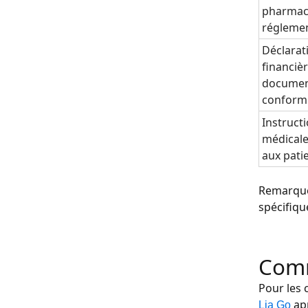
pharmac
régleme
Déclarat
financièr
documen
conform
Instruct
médicale
aux pati
Remarque 
spécifique
Comm
Pour les 
app
Lia Go