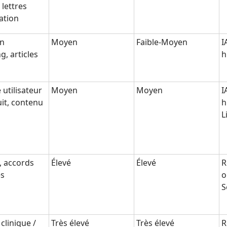
 lettres
ation
on
Moyen
Faible-Moyen
I
g, articles
h
 utilisateur
Moyen
Moyen
I
it, contenu
h
L
, accords
Élevé
Élevé
R
es
o
S
clinique /
Très élevé
Très élevé
R