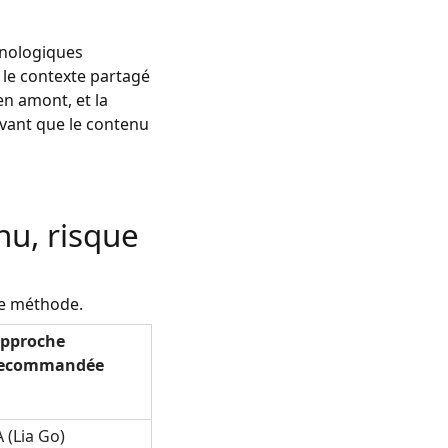
inologiques
 le contexte partagé
en amont, et la
avant que le contenu
nu, risque
ne méthode.
pproche
ecommandée
A (Lia Go)