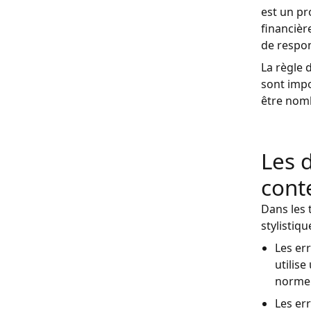
est un pr
financièr
de respon
La règle 
sont impo
être nom
Les 
cont
Dans les 
stylistiq
Les err
utilis
norme 
Les er