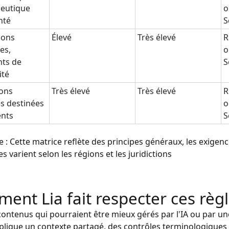
eutique
o
nté
S
ions
Élevé
Très élevé
R
es,
o
ts de
S
ité
ions
Très élevé
Très élevé
R
s destinées
o
ents
S
: Cette matrice reflète des principes généraux, les exigen
s varient selon les régions et les juridictions
ent Lia fait respecter ces règ
contenus qui pourraient être mieux gérés par l'IA ou par u
lique un contexte partagé, des contrôles terminologiques