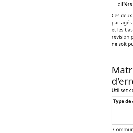
différe
Ces deux 
partagés 
et les ba
révision 
ne soit p
Matr
d'er
Utilisez 
Type de
Communi