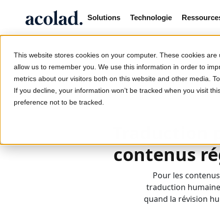
Solutions
Technologie
Ressource
This website stores cookies on your computer. These cookies are u
allow us to remember you. We use this information in order to im
metrics about our visitors both on this website and other media. 
/
/
L’IA ou l’humain pour le cont
Home
Lia
If you decline, your information won’t be tracked when you visit th
preference not to be tracked.
Traduction 
contenus rég
Pour les contenus 
traduction humaine.
quand la révision hu