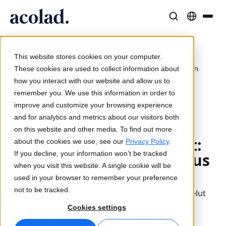
Kieliratkaisut ja -palvelut
AI-teknologia ja tuotteet
Resurssit
Tietoa Acolad
This website stores cookies on your computer.
/
/
/
Miten tulkkauksen
Menestystarinat
Käännös
Lia Translate
These cookies are used to collect information about
Home
Palvelut
Tulkkaus
tilauspalvelut toimivat
Todellisia tuloksia asiakkailtamme
how you interact with our website and allow us to
Tekoälyn nopeus, inhimillinen tarkkuus
Välittömiä brändin mukaisia käännöksiä
remember you. We use this information in order to
Kestävyys
improve and customize your browsing experience
Artikkelit
Tulkkaus
Lia Live
12.3.2026
and for analytics and metrics about our visitors both
Miten tulkkauksen
Asiantuntijanäkemyksiä globaalista sisällöstä
Saumatonta viestintää missä tahansa
Uusi näkökulma tulkkaukseen
on this website and other media. To find out more
tilauspalvelut toimivat:
Kumppanit
about the cookies we use, see our
Privacy Policy
.
If you decline, your information won’t be tracked
puhelin- ja videotulkkaus
E-kirjat
Media ja viihde
Yhteydet
when you visit this website. A single cookie will be
laajoihin tarpeisiin
Syvällisiä oppaita ja strategioita
Tuo tarinat joka näytölle
Työnkulkujen integrointi yksinkertaistettuna
used in your browser to remember your preference
Uutiset
not to be tracked.
Tilauspohjaiset puhelin- ja videotulkkauspalvelut
On-demand-webinaarit
Konsultointi ja ulkoistus
AI-tulkkaus
voivat ratkaista kiireelliset monikielisen
Cookies settings
Näkemyksiä alan johtajilta
Keskittäminen ja skaalaus globaalisti
Äänikäännös reaaliajassa
saatavuuden tarpeet, mutta käyttöönotto
Tapahtumat