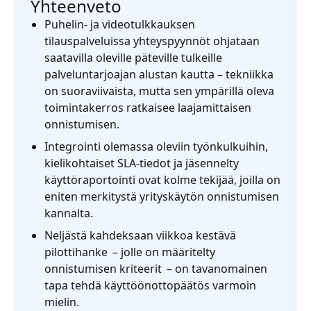
Yhteenveto
Puhelin- ja videotulkkauksen
tilauspalveluissa yhteyspyynnöt ohjataan
saatavilla oleville päteville tulkeille
palveluntarjoajan alustan kautta – tekniikka
on suoraviivaista, mutta sen ympärillä oleva
toimintakerros ratkaisee laajamittaisen
onnistumisen.
Integrointi olemassa oleviin työnkulkuihin,
kielikohtaiset SLA-tiedot ja jäsennelty
käyttöraportointi ovat kolme tekijää, joilla on
eniten merkitystä yrityskäytön onnistumisen
kannalta.
Neljästä kahdeksaan viikkoa kestävä
pilottihanke – jolle on määritelty
onnistumisen kriteerit – on tavanomainen
tapa tehdä käyttöönottopäätös varmoin
mielin.