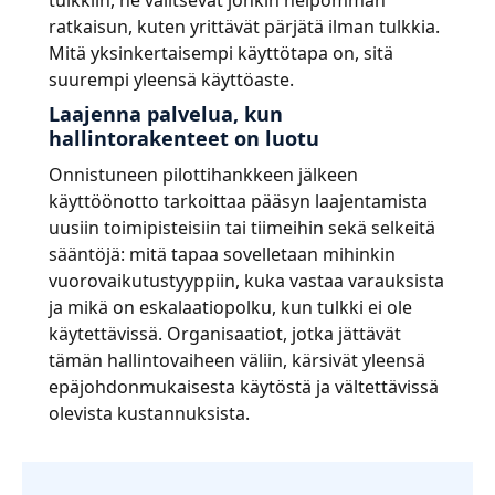
tulkkiin, he valitsevat jonkin helpomman
ratkaisun, kuten yrittävät pärjätä ilman tulkkia.
Mitä yksinkertaisempi käyttötapa on, sitä
suurempi yleensä käyttöaste.
Laajenna palvelua, kun
hallintorakenteet on luotu
Onnistuneen pilottihankkeen jälkeen
käyttöönotto tarkoittaa pääsyn laajentamista
uusiin toimipisteisiin tai tiimeihin sekä selkeitä
sääntöjä: mitä tapaa sovelletaan mihinkin
vuorovaikutustyyppiin, kuka vastaa varauksista
ja mikä on eskalaatiopolku, kun tulkki ei ole
käytettävissä. Organisaatiot, jotka jättävät
tämän hallintovaiheen väliin, kärsivät yleensä
epäjohdonmukaisesta käytöstä ja vältettävissä
olevista kustannuksista.