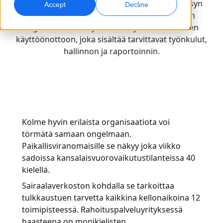
yritysmittakaavassa vaatii muutakin kuin pääsyn
Accept
Decline
alustalle. Tässä artikkelissa kerrotaan, miten
Globaali markkinointi
Laadunvarmistus
organisaatiot siirtyvät ensikäytöstä vakaaseen
Saavuta ja konvertoi maailmanlaajuisesti
AI-pohjaiset laaduntarkistukset
käyttöönottoon, joka sisältää tarvittavat työnkulut,
Toimipisteet
hallinnon ja raportoinnin.
Transkriptio
AI-jälkiäänitys
Muunna ääni toiminnaksi
Tehokasta jälkiäänitystä laajassa mittakaavassa
Urat
Rakenna tulevaisuutesi kanssamme
AI-ohjatun käännöksen hallinta globaaleille
Datapalvelut
AI-datapalvelut
brändeille
Kolme hyvin erilaista organisaatiota voi
Freelance-mahdollisuudet
Vahvista tekoälyä luotettavilla tiedoilla
Paranna AI:ta laadukkaalla datalla
Vinkkejä tehokkuuden, skaalan ja laadun parantamiseen
törmätä samaan ongelmaan.
Liity globaaliin verkostoomme
Paikallisviranomaisille se näkyy joka viikko
Kaikki ratkaisut
sadoissa kansalaisvuorovaikutustilanteissa 40
kielellä.
Ratkaisut toimialoittain
Sairaalaverkoston kohdalla se tarkoittaa
tulkkaustuen tarvetta kaikkina kellonaikoina 12
toimipisteessä. Rahoituspalveluyrityksessä
Life Sciences
haasteena on monikielisten