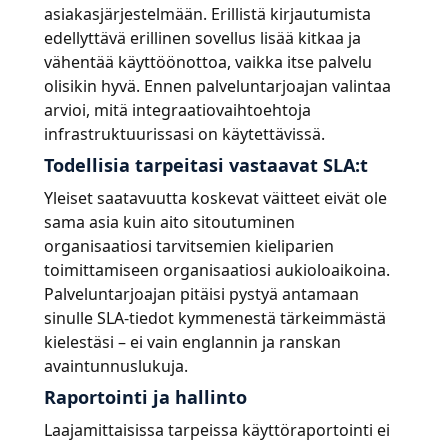
asiakasjärjestelmään. Erillistä kirjautumista
edellyttävä erillinen sovellus lisää kitkaa ja
vähentää käyttöönottoa, vaikka itse palvelu
olisikin hyvä. Ennen palveluntarjoajan valintaa
arvioi, mitä integraatiovaihtoehtoja
infrastruktuurissasi on käytettävissä.
Todellisia tarpeitasi vastaavat SLA:t
Yleiset saatavuutta koskevat väitteet eivät ole
sama asia kuin aito sitoutuminen
organisaatiosi tarvitsemien kieliparien
toimittamiseen organisaatiosi aukioloaikoina.
Palveluntarjoajan pitäisi pystyä antamaan
sinulle SLA-tiedot kymmenestä tärkeimmästä
kielestäsi – ei vain englannin ja ranskan
avaintunnuslukuja.
Raportointi ja hallinto
Laajamittaisissa tarpeissa käyttöraportointi ei