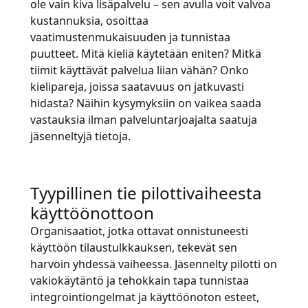
ole vain kiva lisäpalvelu – sen avulla voit valvoa
kustannuksia, osoittaa
vaatimustenmukaisuuden ja tunnistaa
puutteet. Mitä kieliä käytetään eniten? Mitkä
tiimit käyttävät palvelua liian vähän? Onko
kielipareja, joissa saatavuus on jatkuvasti
hidasta? Näihin kysymyksiin on vaikea saada
vastauksia ilman palveluntarjoajalta saatuja
jäsenneltyjä tietoja.
Tyypillinen tie pilottivaiheesta
käyttöönottoon
Organisaatiot, jotka ottavat onnistuneesti
käyttöön tilaustulkkauksen, tekevät sen
harvoin yhdessä vaiheessa. Jäsennelty pilotti on
vakiokäytäntö ja tehokkain tapa tunnistaa
integrointiongelmat ja käyttöönoton esteet,