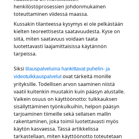
henkilöstöprosessien johdonmukainen
Valmistava Teollisuus
Tapaa Lia
toteuttaminen viidessä maassa.
Nopea, älykäs ja skaalautuva AI-käännös
Kussakin tilanteessa kysymys ei ole pelkästään
Rahoitus
kielten teoreettisesta saatavuudesta. Kyse on
siitä, miten saatavuus voidaan taata
Juridiikka
luotettavasti laajamittaisissa käytännön
tarpeissa.
Julkiset Instituutiot
Siksi
tilauspalveluina hankittavat puhelin- ja
ovat tärkeitä monille
Puolustus ja Turvallisuus
videotulkkauspalvelut
yrityksille. Todellisen arvon saaminen niistä
vaatii kuitenkin muutakin kuin pääsyn alustalle.
Kaikki toimialat
Vaikein osuus on käyttöönotto: tulkkauksen
sisällyttäminen työnkulkuihin, helpon pääsyn
tarjoaminen tiimeille sekä sellaisen mallin
rakentaminen, joka toimii luotettavasti myös
käytön kasvaessa. Tässä artikkelissa
tarkastellaan, miten käyttöönotto toteutetaan