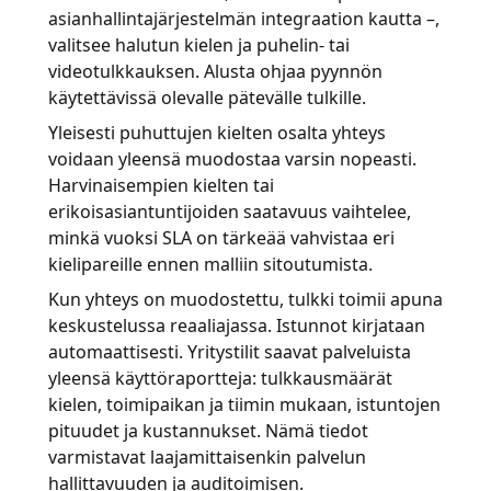
asianhallintajärjestelmän integraation kautta –,
valitsee halutun kielen ja puhelin- tai
videotulkkauksen. Alusta ohjaa pyynnön
käytettävissä olevalle pätevälle tulkille.
Yleisesti puhuttujen kielten osalta yhteys
voidaan yleensä muodostaa varsin nopeasti.
Harvinaisempien kielten tai
erikoisasiantuntijoiden saatavuus vaihtelee,
minkä vuoksi SLA on tärkeää vahvistaa eri
kielipareille ennen malliin sitoutumista.
Kun yhteys on muodostettu, tulkki toimii apuna
keskustelussa reaaliajassa. Istunnot kirjataan
automaattisesti. Yritystilit saavat palveluista
yleensä käyttöraportteja: tulkkausmäärät
kielen, toimipaikan ja tiimin mukaan, istuntojen
pituudet ja kustannukset. Nämä tiedot
varmistavat laajamittaisenkin palvelun
hallittavuuden ja auditoimisen.