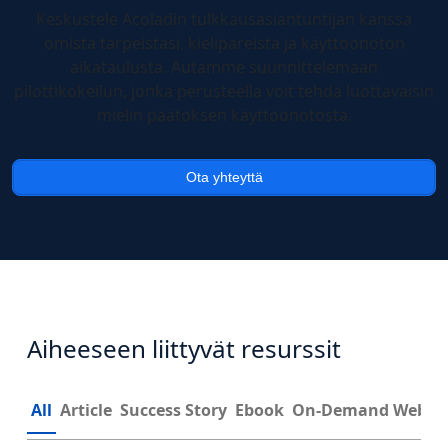
Keskustele Acoladin tulkkausasiantuntijan kanssa
omista tarpeistasi, kielipareista ja käyttöönoton
aikataulusta. Autamme suunnittelemaan
pilottikokeilun, jonka perusteella voit tehdä luottavaisin
mielin päätöksen käyttöönotosta.
Ota yhteyttä
Aiheeseen liittyvät resurssit
All
Article
Success Story
Ebook
On-Demand Webin