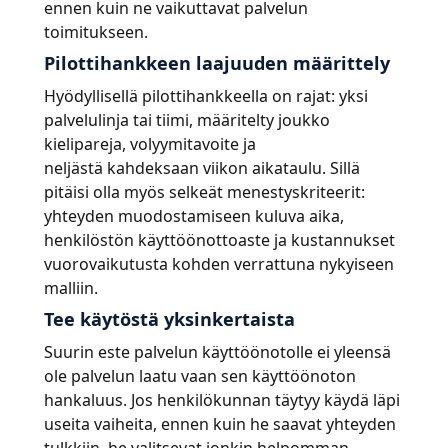
ennen kuin ne vaikuttavat palvelun
toimitukseen.
Pilottihankkeen laajuuden määrittely
Hyödyllisellä pilottihankkeella on rajat: yksi
palvelulinja tai tiimi, määritelty joukko
kielipareja, volyymitavoite ja
neljästä kahdeksaan viikon aikataulu. Sillä
pitäisi olla myös selkeät menestyskriteerit:
yhteyden muodostamiseen kuluva aika,
henkilöstön käyttöönottoaste ja kustannukset
vuorovaikutusta kohden verrattuna nykyiseen
malliin.
Tee käytöstä yksinkertaista
Suurin este palvelun käyttöönotolle ei yleensä
ole palvelun laatu vaan sen käyttöönoton
hankaluus. Jos henkilökunnan täytyy käydä läpi
useita vaiheita, ennen kuin he saavat yhteyden