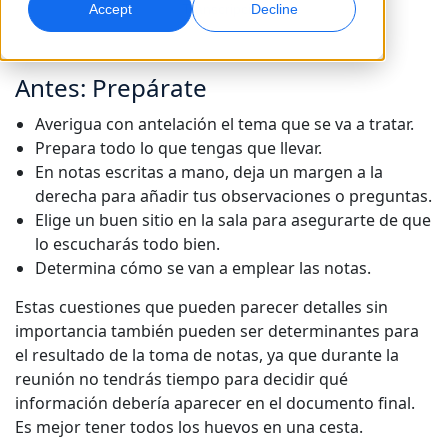
Transcripción
Accept
Decline
Marketing Global
Doblaje por IA
Alcance y convierta a nivel global
Doblaje eficiente a gran escala
Antes: Prepárate
Ubicaciones
Averigua con antelación el tema que se va a tratar.
Transcripción
Servicios de datos de IA
Prepara todo lo que tengas que llevar.
Convierta audio en acción
Potencia la IA con datos de calidad
En notas escritas a mano, deja un margen a la
Carreras
derecha para añadir tus observaciones o preguntas.
Construye tu futuro con nosotros
Dominar la traducción con IA para marcas
Elige un buen sitio en la sala para asegurarte de que
Servicios de Datos
globales
lo escucharás todo bien.
Oportunidades freelance
Potencie la IA con datos fiables
Consejos para maximizar eficiencia, escala y calidad
Determina cómo se van a emplear las notas.
Forma parte de nuestra red global
Estas cuestiones que pueden parecer detalles sin
Todas las soluciones
importancia también pueden ser determinantes para
el resultado de la toma de notas, ya que durante la
Soluciones por Industria
reunión no tendrás tiempo para decidir qué
Conoce a Lia
información debería aparecer en el documento final.
Traducción de IA rápida, inteligente y escalable
Ciencias de la Vida
Es mejor tener todos los huevos en una cesta.