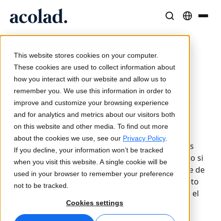
Soluciones y Servicios Lingüísticos
Tecnología y productos de IA
Recursos
/
/
/
Tomar notas
Home
Servicios
Transcripción
Sobre Acolad
con eficacia
This website stores cookies on your computer.
Casos de éxito
Traducción
Lia Translate
These cookies are used to collect information about
Resultados reales de nuestros clientes
how you interact with our website and allow us to
Velocidad de IA, precisión humana
Traducciones instantáneas alineadas con tu marca
Publicado el 21 de septiembre de 2023
remember you. We use this information in order to
Sostenibilidad
Cómo tomar notas de
improve and customize your browsing experience
Artículos
Interpretación
Conectividad
forma eficaz
and for analytics and metrics about our visitors both
Opiniones expertas sobre contenido global
Comunicación fluida, en cualquier lugar
Integración de flujos de trabajo simplificada
on this website and other media. To find out more
Reuniones, entrevistas con compañeros o
Partners
about the cookies we use, see our
Privacy Policy
.
directivos, encuentros con clientes, sesiones
If you decline, your information won’t be tracked
Ebooks
Medios y Entretenimiento
Interpretación por IA
informativas... Tanto si son bien recibidas como si
when you visit this website. A single cookie will be
Guías y estrategias detalladas
Lleva historias a cada pantalla
Traducción de voz en tiempo real
no, la cuestión es que tomar notas forma parte de
used in your browser to remember your preference
Noticias
nuestro día a día. Te contamos nuestro secreto
not to be tracked.
para que tomar notas sea pan comido. ¡Coge el
Webinars a demanda
Consultoría y Externalización
Garantía de calidad
Cookies settings
cuaderno!
Insights de líderes del sector
Centralice y escale globalmente
Controles de calidad impulsados por IA
Eventos