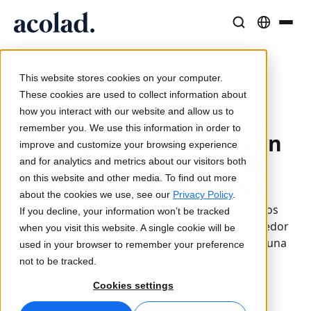
Soluciones y Servicios Lingüísticos
Tecnología y productos de IA
Recursos
/
/
/
Su guía para
Home
Servicios
Traducción
Sobre Acolad
lanzar una RFP
This website stores cookies on your computer.
Casos de éxito
Traducción
Lia Translate
These cookies are used to collect information about
Resultados reales de nuestros clientes
how you interact with our website and allow us to
Velocidad de IA, precisión humana
Traducciones instantáneas alineadas con tu marca
Actualizado el 30 de septiembre de 2024
remember you. We use this information in order to
Sostenibilidad
Guía para presentar con
improve and customize your browsing experience
Artículos
Interpretación
Conectividad
éxito una solicitud de
and for analytics and metrics about our visitors both
Opiniones expertas sobre contenido global
Comunicación fluida, en cualquier lugar
Integración de flujos de trabajo simplificada
servicios lingüísticos
on this website and other media. To find out more
Partners
about the cookies we use, see our
Privacy Policy
.
Aquí puede acceder a todos nuestros recursos
If you decline, your information won’t be tracked
Ebooks
Medios y Entretenimiento
Interpretación por IA
útiles para ayudarle a elegir con éxito el proveedor
when you visit this website. A single cookie will be
Guías y estrategias detalladas
Lleva historias a cada pantalla
Traducción de voz en tiempo real
de servicios lingüísticos adecuado a través de una
used in your browser to remember your preference
Noticias
RFP.
not to be tracked.
Webinars a demanda
Consultoría y Externalización
Garantía de calidad
Cookies settings
Traducción
Insights de líderes del sector
Centralice y escale globalmente
Controles de calidad impulsados por IA
Eventos