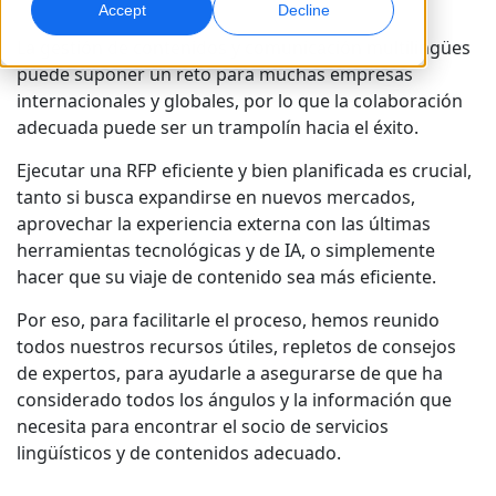
Accept
Decline
La gestión de contenidos y comunicación multilingües
Marketing Global
Doblaje por IA
puede suponer un reto para muchas empresas
Alcance y convierta a nivel global
Doblaje eficiente a gran escala
Ubicaciones
internacionales y globales, por lo que la colaboración
adecuada puede ser un trampolín hacia el éxito.
Transcripción
Servicios de datos de IA
Ejecutar una RFP eficiente y bien planificada es crucial,
Convierta audio en acción
Potencia la IA con datos de calidad
Carreras
tanto si busca expandirse en nuevos mercados,
Construye tu futuro con nosotros
aprovechar la experiencia externa con las últimas
Dominar la traducción con IA para marcas
Servicios de Datos
herramientas tecnológicas y de IA, o simplemente
globales
Oportunidades freelance
Potencie la IA con datos fiables
hacer que su viaje de contenido sea más eficiente.
Consejos para maximizar eficiencia, escala y calidad
Forma parte de nuestra red global
Por eso, para facilitarle el proceso, hemos reunido
todos nuestros recursos útiles, repletos de consejos
Todas las soluciones
de expertos, para ayudarle a asegurarse de que ha
considerado todos los ángulos y la información que
Soluciones por Industria
necesita para encontrar el socio de servicios
Conoce a Lia
lingüísticos y de contenidos adecuado.
Traducción de IA rápida, inteligente y escalable
Ciencias de la Vida