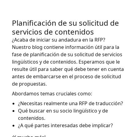
Manufactura
Planificación de su solicitud de
Finanzas
servicios de contenidos
¿Acaba de iniciar su andadura en la RFP?
Jurídico
Nuestro blog contiene información útil para la
fase de planificación de su solicitud de servicios
Instituciones Públicas
lingüísticos y de contenidos. Esperamos que le
resulte útil para saber qué debe tener en cuenta
Defensa y Seguridad
antes de embarcarse en el proceso de solicitud
de propuestas.
Todas las industrias
Abordamos temas cruciales como:
¿Necesitas realmente una RFP de traducción?
Qué buscar en su socio lingüístico y de
contenidos.
¿A qué partes interesadas debe implicar?