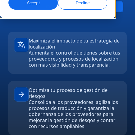
Accept
Decline
Contacta con nosotros
Marketing Global
Doblaje por IA
Alcance y convierta a nivel global
Doblaje eficiente a gran escala
Ubicaciones
Transcripción
Servicios de datos de IA
Maximiza el impacto de tu estrategia de
localización
Convierta audio en acción
Potencia la IA con datos de calidad
Carreras
Aumenta el control que tienes sobre tus
proveedores y procesos de localización
Construye tu futuro con nosotros
con más visibilidad y transparencia.
Dominar la traducción con IA para marcas
Servicios de Datos
globales
Oportunidades freelance
Potencie la IA con datos fiables
Consejos para maximizar eficiencia, escala y calidad
Forma parte de nuestra red global
Optimiza tu proceso de gestión de
Todas las soluciones
riesgos
Consolida a los proveedores, agiliza los
procesos de traducción y garantiza la
Soluciones por Industria
gobernanza de los proveedores para
Conoce a Lia
mejorar la gestión de riesgos y contar
Traducción de IA rápida, inteligente y escalable
con recursos ampliables.
Ciencias de la Vida