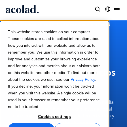
Soluciones y Servicios Lingüísticos
Tecnología y productos de IA
Recursos
/
/
/
Servicios administrados
Home
Servicios
Consultoría
Sobre Acolad
This website stores cookies on your computer.
Casos de éxito
Traducción
Lia Translate
These cookies are used to collect information about
Resultados reales de nuestros clientes
how you interact with our website and allow us to
Velocidad de IA, precisión humana
Traducciones instantáneas alineadas con tu marca
remember you. We use this information in order to
Sostenibilidad
Tercerización
improve and customize your browsing experience
Artículos
Interpretación
Conectividad
and for analytics and metrics about our visitors both
internacional y servicios
Opiniones expertas sobre contenido global
Comunicación fluida, en cualquier lugar
Integración de flujos de trabajo simplificada
on this website and other media. To find out more
Partners
about the cookies we use, see our
administrados de
Privacy Policy
.
If you decline, your information won’t be tracked
Ebooks
Medios y Entretenimiento
Interpretación por IA
localización
when you visit this website. A single cookie will be
Guías y estrategias detalladas
Lleva historias a cada pantalla
Traducción de voz en tiempo real
used in your browser to remember your preference
Maximiza el impacto de la localización y amplía
Noticias
not to be tracked.
tus equipos para lograr el éxito internacional
Webinars a demanda
Consultoría y Externalización
Garantía de calidad
con servicios internacionales de tercerización y
Cookies settings
Insights de líderes del sector
Centralice y escale globalmente
Controles de calidad impulsados por IA
gestión de la localización.
Eventos