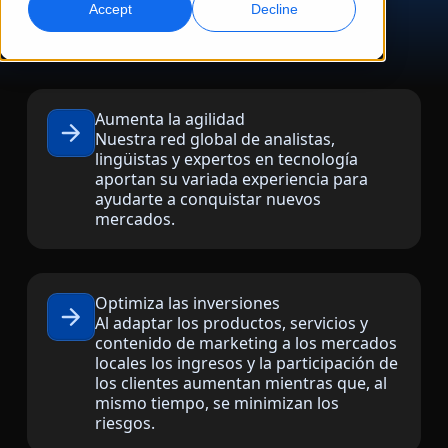
Accept
Decline
Marketing Global
Doblaje por IA
Alcance y convierta a nivel global
Doblaje eficiente a gran escala
Ubicaciones
Aumenta la agilidad
Transcripción
Servicios de datos de IA
Nuestra red global de analistas,
lingüistas y expertos en tecnología
Convierta audio en acción
Potencia la IA con datos de calidad
Carreras
aportan su variada experiencia para
Construye tu futuro con nosotros
ayudarte a conquistar nuevos
Dominar la traducción con IA para marcas
mercados.
Servicios de Datos
globales
Oportunidades freelance
Potencie la IA con datos fiables
Consejos para maximizar eficiencia, escala y calidad
Forma parte de nuestra red global
Optimiza las inversiones
Todas las soluciones
Al adaptar los productos, servicios y
contenido de marketing a los mercados
locales los ingresos y la participación de
Soluciones por Industria
los clientes aumentan mientras que, al
Conoce a Lia
mismo tiempo, se minimizan los
Traducción de IA rápida, inteligente y escalable
riesgos.
Ciencias de la Vida