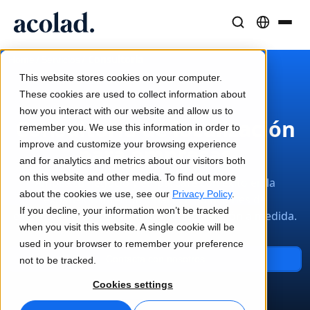
Soluciones y Servicios Lingüísticos
Tecnología y productos de IA
Recursos
/
/
Consultoría
Home
Servicios
Sobre Acolad
This website stores cookies on your computer.
Casos de éxito
Traducción
Lia Translate
These cookies are used to collect information about
Resultados reales de nuestros clientes
how you interact with our website and allow us to
Velocidad de IA, precisión humana
Traducciones instantáneas alineadas con tu marca
Consultoría de localización
remember you. We use this information in order to
Sostenibilidad
improve and customize your browsing experience
para empresas
Artículos
Interpretación
Conectividad
and for analytics and metrics about our visitors both
Opiniones expertas sobre contenido global
Comunicación fluida, en cualquier lugar
Integración de flujos de trabajo simplificada
on this website and other media. To find out more
Amplía tu negocio y embárcate con éxito en la
Partners
about the cookies we use, see our
Privacy Policy
.
expansión internacional con soluciones de
If you decline, your information won’t be tracked
externalización y consultoría de localización a medida.
Ebooks
Medios y Entretenimiento
Interpretación por IA
when you visit this website. A single cookie will be
Guías y estrategias detalladas
Lleva historias a cada pantalla
Traducción de voz en tiempo real
used in your browser to remember your preference
Noticias
Contacta con nosotros
not to be tracked.
Webinars a demanda
Consultoría y Externalización
Garantía de calidad
Cookies settings
Insights de líderes del sector
Centralice y escale globalmente
Controles de calidad impulsados por IA
Eventos