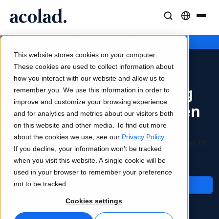
Sprogløsninger og -tjenester
AI-teknologi og -produkter
Ressourcer
/
/
Medier og underholdning
Home
Brancher
Om Acolad
This website stores cookies on your computer.
Kundecases
Oversættelse
Lia Translate
These cookies are used to collect information about
Reelle resultater hos vores kunder
how you interact with our website and allow us to
AI-hastighed, menneskelig præcision
Øjeblikkelige oversættelser på linje med dit brand
Lokalisering til medie- og
remember you. We use this information in order to
Bæredygtighed
improve and customize your browsing experience
underholdningsindustrien
Artikler
Tolkning
Forbindelse
and for analytics and metrics about our visitors both
Ekspertindsigter i globalt indhold
Problemfri kommunikation overalt
Workflow-integration gjort enkel
on this website and other media. To find out more
Vi skaber globale nyheder. Dit indhold, alle sprog.
Partnere
about the cookies we use, see our
Privacy Policy
.
Skræddersyede lokaliserings- og indholdsløsninger til
If you decline, your information won’t be tracked
kreative multimedier og indholdsindustrien.
E-bøger
Medier og underholdning
Oversættelse af tale i realtid
when you visit this website. A single cookie will be
Indgående guider og strategier
Bring historier til alle skærme
used in your browser to remember your preference
Nyheder
not to be tracked.
Kontakt os
Kvalitetssikring
Webinarer on demand
Konsulent- og outsourcingtjenester
Cookies settings
Kvalitetskontroller drevet af AI
Indsigter fra brancheledere
Centraliser og skalér globalt
Arrangementer