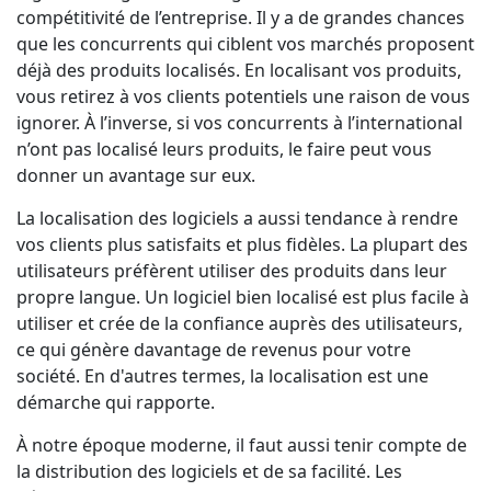
compétitivité de l’entreprise. Il y a de grandes chances
Industrie Manufacturière
que les concurrents qui ciblent vos marchés proposent
déjà des produits localisés. En localisant vos produits,
Finance
vous retirez à vos clients potentiels une raison de vous
ignorer. À l’inverse, si vos concurrents à l’international
Découvrez Lia
n’ont pas localisé leurs produits, le faire peut vous
Juridique
Traduction IA rapide, intelligente et évolutive
donner un avantage sur eux.
Institutions Publiques
La localisation des logiciels a aussi tendance à rendre
vos clients plus satisfaits et plus fidèles. La plupart des
utilisateurs préfèrent utiliser des produits dans leur
Défense & Sécurité
propre langue. Un logiciel bien localisé est plus facile à
utiliser et crée de la confiance auprès des utilisateurs,
Tous les secteurs
ce qui génère davantage de revenus pour votre
société. En d'autres termes, la localisation est une
démarche qui rapporte.
À notre époque moderne, il faut aussi tenir compte de
la distribution des logiciels et de sa facilité. Les