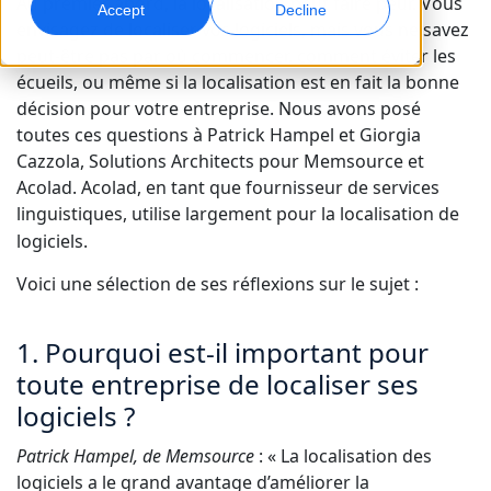
Au premier abord, la localisation peut faire peur. Vous
Accept
Decline
envisagez de localiser vos logiciels, mais vous ne savez
Marketing Global
Interprétation IA
peut-être pas par où commencer, comment éviter les
Touchez et convertissez des publics à l’international
Traduction vocale en temps réel
écueils, ou même si la localisation est en fait la bonne
Sites
décision pour votre entreprise. Nous avons posé
toutes ces questions à Patrick Hampel et Giorgia
Transcription
Assurance qualité
Cazzola, Solutions Architects pour Memsource et
Transformez l’audio en action
Contrôles qualité pilotés par IA
Acolad. Acolad, en tant que fournisseur de services
Carrières
linguistiques, utilise largement
pour la localisation de
Construisez votre avenir avec nous
Maîtriser la traduction IA pour les marques
logiciels.
Services de données
Doublage IA
mondiales
Opportunités freelance
Renforcez vos IA avec des données fiables
Doublage efficace à grande échelle
Voici une sélection de ses réflexions sur le sujet :
Conseils pour optimiser efficacité, échelle et qualité
Rejoignez notre réseau mondial
Toutes les solutions
Services de données IA
1. Pourquoi est-il important pour
Améliorez l’IA avec des données de qualité
toute entreprise de localiser ses
Solutions par Secteur
logiciels ?
Patrick Hampel, de Memsource
: « La localisation des
Sciences de la vie
logiciels a le grand avantage d’améliorer la