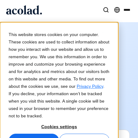
/
/
Solutions et Services Linguistiques
Technologies et produits IA
Ressources
Home
Mentions légales
Politique de confidentialité pour les prestataires et
À propos d’Acolad
This website stores cookies on your computer.
fournisseurs
Études de cas
Traduction
Lia Go
These cookies are used to collect information about
Résultats concrets de nos clients
how you interact with our website and allow us to
Vitesse de l’IA, précision humaine
Traductions instantanées conformes à votre marque
remember you. We use this information in order to
Durabilité
Politique de
improve and customize your browsing experience
Articles
Interprétation
Lia Services
and for analytics and metrics about our visitors both
confidentialité pour
Analyses d’experts sur le contenu global
Communication fluide, partout
Géré par des experts
on this website and other media. To find out more
Partenaires
about the cookies we use, see our
Privacy Policy
.
les prestataires et
If you decline, your information won’t be tracked
Ebooks
Médias et Divertissement
Lia Live
fournisseurs
when you visit this website. A single cookie will be
Guides et stratégies approfondis
Donnez vie à vos contenus sur tous les écrans
L'interprétation revisitée
used in your browser to remember your preference
Actualités
not to be tracked.
Webinaires à la demande
Conseil et Externalisation
Connectivité
Cookies settings
Analyses des leaders du secteur
Centralisez et développez à l’international
Intégration des workflows simplifiée
Événements