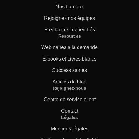
Nos bureaux
Industrie Manufacturière
Rejoignez nos équipes
Finance
Freelances recherchés
Resources
Découvrez Lia
Juridique
Traduction IA rapide, intelligente et évolutive
Webinaires à la demande
E-books et Livres blancs
Institutions Publiques
Success stories
Défense & Sécurité
Articles de blog
Rejoignez-nous
Tous les secteurs
Centre de service client
Contact
Légales
Mentions légales