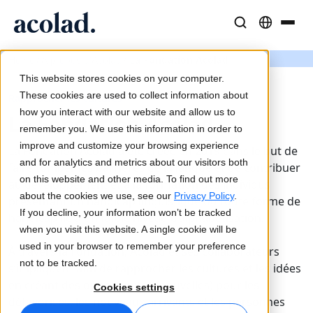
Solutions et Services Linguistiques
Technologies et produits IA
Ressources
/
/
La Fondation Acolad
Home
À propos d'Acolad
À propos d’Acolad
This website stores cookies on your computer.
Études de cas
Traduction
Lia Go
These cookies are used to collect information about
Rapprocher les cultures
Résultats concrets de nos clients
how you interact with our website and allow us to
Vitesse de l’IA, précision humaine
Traductions instantanées conformes à votre marque
La Fondation Acolad
remember you. We use this information in order to
Durabilité
improve and customize your browsing experience
La Fondation Acolad a été créée en 2019 dans le but de
Articles
Interprétation
Lia Services
and for analytics and metrics about our visitors both
faire tomber les barrières de la langue et de contribuer
Analyses d’experts sur le contenu global
Communication fluide, partout
Géré par des experts
on this website and other media. To find out more
au développement et à la formation des individus
Partenaires
about the cookies we use, see our
Privacy Policy
.
présentant un handicap linguistique ou toute forme de
If you decline, your information won’t be tracked
handicap lié à un faible niveau d’alphabétisation.
Ebooks
Médias et Divertissement
Lia Live
when you visit this website. A single cookie will be
Guides et stratégies approfondis
Donnez vie à vos contenus sur tous les écrans
L'interprétation revisitée
used in your browser to remember your preference
À travers la Fondation, Acolad et ses collaborateurs
Actualités
not to be tracked.
s’impliquent afin de rapprocher les cultures et les idées
Webinaires à la demande
Conseil et Externalisation
Connectivité
en créant des opportunités (nouvelles) pour les
Cookies settings
Analyses des leaders du secteur
Centralisez et développez à l’international
Intégration des workflows simplifiée
défavorisés, les nouveaux arrivants et les personnes
Événements