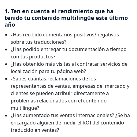
Manufactura
1. Ten en cuenta el rendimiento que ha
tenido tu contenido multilingüe este último
año
Finanzas
¿Has recibido comentarios positivos/negativos
sobre tus traducciones?
Jurídico
¿Has podido entregar tu documentación a tiempo
con tus productos?
Instituciones Públicas
¿Has obtenido más visitas al contratar servicios de
localización para tu página web?
Defensa y Seguridad
¿Sabes cuántas reclamaciones de los
representantes de ventas, empresas del mercado y
Todas las industrias
clientes se pueden atribuir directamente a
problemas relacionados con el contenido
multilingüe?
¿Has aumentado tus ventas internacionales? ¿Se ha
encargado alguien de medir el ROI del contenido
traducido en ventas?