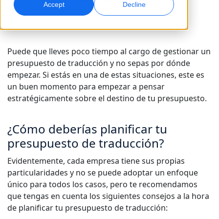
Accept
Decline
Traducción
Marketing Global
Doblaje por IA
Alcance y convierta a nivel global
Doblaje eficiente a gran escala
Ubicaciones
Puede que lleves poco tiempo al cargo de gestionar un
presupuesto de traducción y no sepas por dónde
Transcripción
Servicios de datos de IA
empezar. Si estás en una de estas situaciones, este es
Convierta audio en acción
Potencia la IA con datos de calidad
Carreras
un buen momento para empezar a pensar
Construye tu futuro con nosotros
estratégicamente sobre el destino de tu presupuesto.
Dominar la traducción con IA para marcas
Servicios de Datos
globales
Oportunidades freelance
Potencie la IA con datos fiables
¿Cómo deberías planificar tu
Consejos para maximizar eficiencia, escala y calidad
Forma parte de nuestra red global
presupuesto de traducción?
Todas las soluciones
Evidentemente, cada empresa tiene sus propias
particularidades y no se puede adoptar un enfoque
Soluciones por Industria
único para todos los casos, pero te recomendamos
Conoce a Lia
que tengas en cuenta los siguientes consejos a la hora
Traducción de IA rápida, inteligente y escalable
de planificar tu presupuesto de traducción:
Ciencias de la Vida