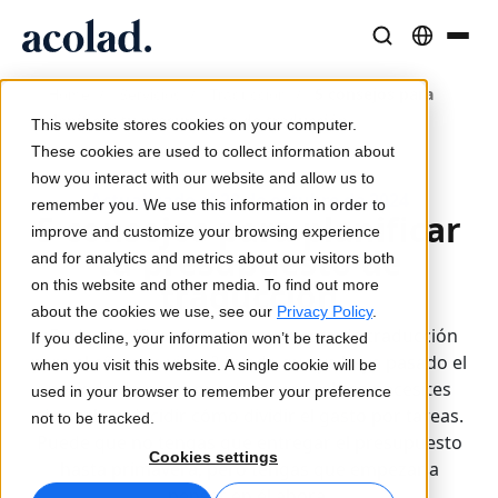
Soluciones y Servicios Lingüísticos
Tecnología y productos de IA
Recursos
/
/
/
5 consejos para
Home
Servicios
Traducción
Sobre Acolad
planificar tu presupuesto de traducción
This website stores cookies on your computer.
Casos de éxito
Traducción
Lia Translate
These cookies are used to collect information about
Resultados reales de nuestros clientes
how you interact with our website and allow us to
Velocidad de IA, precisión humana
Traducciones instantáneas alineadas con tu marca
Actualizado el 28 de octubre de 2024
remember you. We use this information in order to
Sostenibilidad
5 consejos para planificar
improve and customize your browsing experience
Artículos
Interpretación
Conectividad
tu presupuesto de
and for analytics and metrics about our visitors both
Opiniones expertas sobre contenido global
Comunicación fluida, en cualquier lugar
Integración de flujos de trabajo simplificada
traducción
on this website and other media. To find out more
Partners
about the cookies we use, see our
Privacy Policy
.
¿Estás planificando tu presupuesto de traducción
If you decline, your information won’t be tracked
Ebooks
Medios y Entretenimiento
Interpretación por IA
para el año que viene? Puede que ya haya pasado el
when you visit this website. A single cookie will be
Guías y estrategias detalladas
Lleva historias a cada pantalla
Traducción de voz en tiempo real
periodo de presupuestos, pero tal vez necesites
used in your browser to remember your preference
Noticias
ajustarlo o decidir cómo dividir el gasto por tareas.
not to be tracked.
Puede que no tengas que entregar el presupuesto
Webinars a demanda
Consultoría y Externalización
Garantía de calidad
Cookies settings
hasta primavera, pero tengas que empezar a
Insights de líderes del sector
Centralice y escale globalmente
Controles de calidad impulsados por IA
pensar en él ahora.
Eventos