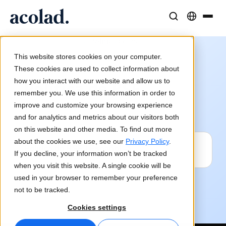
/
/
Política de RSE
Soluciones y Servicios Lingüísticos
Tecnología y productos de IA
Recursos
Home
Avisos legales
Sobre Acolad
This website stores cookies on your computer.
Casos de éxito
Traducción
Lia Translate
These cookies are used to collect information about
Resultados reales de nuestros clientes
how you interact with our website and allow us to
Velocidad de IA, precisión humana
Traducciones instantáneas alineadas con tu marca
Política de RSE
remember you. We use this information in order to
Sostenibilidad
improve and customize your browsing experience
Artículos
Interpretación
Conectividad
and for analytics and metrics about our visitors both
Opiniones expertas sobre contenido global
Comunicación fluida, en cualquier lugar
Integración de flujos de trabajo simplificada
on this website and other media. To find out more
Partners
about the cookies we use, see our
Privacy Policy
.
Política de RSE | Español
If you decline, your information won’t be tracked
Ebooks
Medios y Entretenimiento
Interpretación por IA
when you visit this website. A single cookie will be
Guías y estrategias detalladas
Lleva historias a cada pantalla
Traducción de voz en tiempo real
used in your browser to remember your preference
Noticias
not to be tracked.
Webinars a demanda
Consultoría y Externalización
Garantía de calidad
Cookies settings
Insights de líderes del sector
Centralice y escale globalmente
Controles de calidad impulsados por IA
Eventos