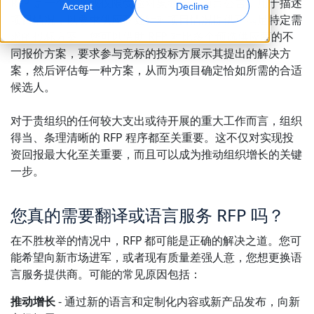
RFP 是一个公开或仅限受邀对象参与的项目公告，用于描述
Accept
Decline
项目情况，以要求供应商处针对项目情况提供可满足特定需
全球营销
AI 配音
求的投标方案。您可以借助 RFP 对比多个预选供应商的不
触达并转化全球受众
高效大规模配音
同报价方案，要求参与竞标的投标方展示其提出的解决方
地点
案，然后评估每一种方案，从而为项目确定恰如所需的合适
候选人。
转录
AI 数据服务
将音频转化为可执行内容
用高质量数据增强 AI
对于贵组织的任何较大支出或待开展的重大工作而言，组织
职业机会
得当、条理清晰的 RFP 程序都至关重要。这不仅对实现投
与我们一起打造您的未来
掌握面向全球品牌的 AI 驱动翻译
资回报最大化至关重要，而且可以成为推动组织增长的关键
数据服务
提升效率、规模与质量的秘诀
一步。
自由职业合作机会
以可信数据增强 AI
加入我们的全球网络
您真的需要翻译或语言服务 RFP 吗？
所有解决方案
在不胜枚举的情况中，RFP 都可能是正确的解决之道。您可
能希望向新市场进军，或者现有质量差强人意，您想更换语
按行业提供的解决方案
言服务提供商。可能的常见原因包括：
认识 Lia
快速、智能且可扩展的 AI 翻译
生命科学
推动增长
- 通过新的语言和定制化内容或新产品发布，向新