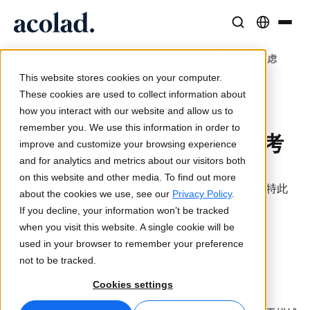
语言解决方案与服务
人工智能技术与产品
资源
/
/
/
开始制定翻译 RFP 时需要考虑
Home
服务
咨询
关于 Acolad
的内部专业建议
This website stores cookies on your computer.
成功案例
翻译
Lia Translate
These cookies are used to collect information about
来自客户的真实成果
how you interact with our website and allow us to
AI 速度，人类精度
即时品牌一致翻译
发布/ 2024 年 9 月 10 日
remember you. We use this information in order to
可持续发展
在启动翻译 RFP 之前需要考
improve and customize your browsing experience
文章
口译服务
连接能力
虑的内部专业建议
and for analytics and metrics about our visitors both
专家对全球内容的见解
随时随地无缝沟通
简化的工作流集成
on this website and other media. To find out more
选择合适的翻译和内容服务提供商并非易事。我们特此
合作伙伴
about the cookies we use, see our
Privacy Policy
.
汇总专家建议，助您成功启动 RFP。
If you decline, your information won’t be tracked
电子书
媒体与娱乐
AI 同声传译
when you visit this website. A single cookie will be
咨询
深度指南与策略
让故事出现在每个屏幕上
实时语音翻译
used in your browser to remember your preference
新闻
not to be tracked.
按需网络研讨会
咨询与外包
质量保证
什么是翻译 RFP？
Cookies settings
行业领袖的洞察
集中并全球扩展
AI 驱动的质量检查
活动