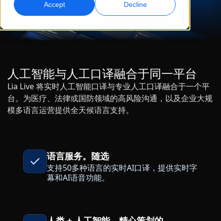
Accept
Decline
全球营销
AI 配音
触达并转化全球受众
高效大规模配音
地点
转录
AI 数据服务
人工智能与人工口译融合于同一平台
将音频转化为可执行内容
用高质量数据增强 AI
职业机会
Lia Live 将实时人工智能口译与专业人工口译融合于一个平
与我们一起打造您的未来
台。为医疗、法律或国防领域的高风险沟通，以及企业大规
掌握面向全球品牌的 AI 驱动翻译
模多语言运营提供全天候语言支持。
数据服务
提升效率、规模与质量的秘诀
自由职业合作机会
以可信数据增强 AI
加入我们的全球网络
所有解决方案
语言服务。随选
支持50多种语言的实时AI口译，提供实时字
幕和AI语音功能。
按行业提供的解决方案
认识 Lia
快速、智能且可扩展的 AI 翻译
生命科学
人类 + 人工智能。精心策划的