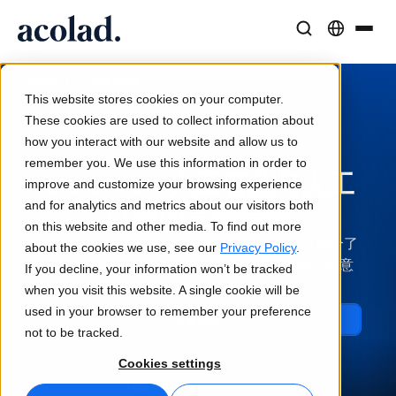
语言解决方案与服务
人工智能技术与产品
资源
/
/
Lia Live
Home
Lia
关于 Acolad
This website stores cookies on your computer.
成功案例
翻译
Lia Translate
These cookies are used to collect information about
来自客户的真实成果
how you interact with our website and allow us to
AI 速度，人类精度
即时品牌一致翻译
重新定义口译
remember you. We use this information in order to
可持续发展
Lia Live：人工智能与人工
improve and customize your browsing experience
文章
口译服务
连接能力
and for analytics and metrics about our visitors both
口译的完美结合
专家对全球内容的见解
随时随地无缝沟通
简化的工作流集成
on this website and other media. To find out more
Lia Live 是一款全渠道口译平台，在关键环节融合了
合作伙伴
about the cookies we use, see our
Privacy Policy
.
人工智能与人类专业知识。动态协调。根据业务意
If you decline, your information won’t be tracked
电子书
媒体与娱乐
AI 同声传译
图、风险和复杂程度量身定制。
when you visit this website. A single cookie will be
深度指南与策略
让故事出现在每个屏幕上
实时语音翻译
used in your browser to remember your preference
新闻
申请演示
not to be tracked.
按需网络研讨会
咨询与外包
质量保证
Cookies settings
行业领袖的洞察
集中并全球扩展
AI 驱动的质量检查
活动