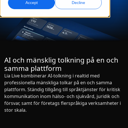
Accept
Decline
Global marknadsföring
AI-dubbning
Nå och konvertera globalt
Effektiv dubbning i stor skala
Kontor
Transkribering
AI-datatjänster
Gör ljud till handling
Stärk er AI med kvalitetsdata
Karriär
Bygg din framtid tillsammans med oss
AI och mänsklig tolkning på en och
Bemästra AI-driven översättning för globala
Dataservice
samma plattform
varumärken
Frilansmöjligheter
Förbättra AI med tillförlitliga data
Lia Live kombinerar AI-tolkning i realtid med
Tips för att frigöra effektivitet, skala och kvalitet
Bli en del av vårt globala nätverk
professionella mänskliga tolkar på en och samma
plattform. Ständig tillgång till språktjänster för kritisk
Alla lösningar
kommunikation inom hälso- och sjukvård, juridik och
försvar, samt för företags flerspråkiga verksamheter i
Lösningar per Bransch
stor skala.
Meet Lia
Fast, smart and scalable AI translation
Life Science