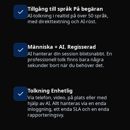
Tillgång till språk På begäran
Tillverkningsindustri
AI-tolkning i realtid på över 50 språk,
med direkttextning och AI-röst.
Finans
Juridik
Människa + AI. Regisserad
AI hanterar din session blixtsnabbt. En
Offentliga Institutioner
professionell tolk finns bara några
sekunder bort när du behöver det.
Försvar & Säkerhet
Alla branscher
Tolkning Enhetlig
Via telefon, video, på plats eller med
hjälp av AI. Allt hanteras via en enda
inloggning, ett enda SLA och en enda
rapporteringsvy.