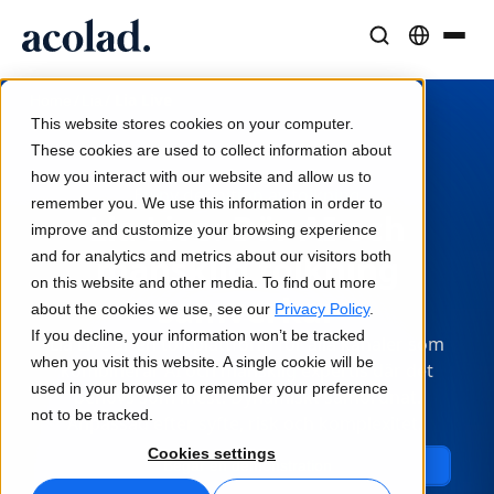
Språklösningar och tjänster
AI-teknik och produkter
Resurser
/
/
Lia Live
Home
Lia
Om Acolad
This website stores cookies on your computer.
Kundcase
Översättning
Lia Translate
These cookies are used to collect information about
Verkliga resultat från våra kunder
how you interact with our website and allow us to
AI-hastighet, mänsklig precision
Omedelbara översättningar i linje med ert varumärke
En ny definition av tolkning
remember you. We use this information in order to
Hållbarhet
Lia Live: Där AI och
improve and customize your browsing experience
Artiklar
Tolkning
Anslutning
and for analytics and metrics about our visitors both
mänsklig tolkning
Expertperspektiv på globalt innehåll
Sömlös kommunikation var som helst
Arbetsflödesintegration gjord enkel
on this website and other media. To find out more
samverkar
Partners
about the cookies we use, see our
Privacy Policy
.
If you decline, your information won’t be tracked
Lia Live är en tolkplattform för alla kanaler som
E-böcker
Media och underhållning
AI-tolkning
when you visit this website. A single cookie will be
kombinerar AI och mänsklig expertis där det
Fördjupande guider och strategier
Ta berättelser till varje skärm
Röstöversättning i realtid
used in your browser to remember your preference
behövs som mest. Dynamiskt samordnat.
Nyheter
not to be tracked.
Anpassad efter syfte, risk och komplexitet.
Webbinarier on demand
Konsult- och outsourcingtjänster
Kvalitetssäkring
Cookies settings
Begär en demonstration
Insikter från branschledare
Centralisera och skala globalt
Kvalitetskontroller drivna av AI
Evenemang