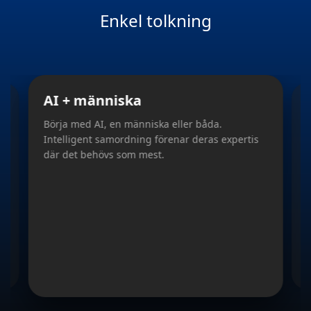
Enkel tolkning
Slide 2 of 5
AI + människa
Börja med AI, en människa eller båda.
A
Intelligent samordning förenar deras expertis
ä
där det behövs som mest.
d
s