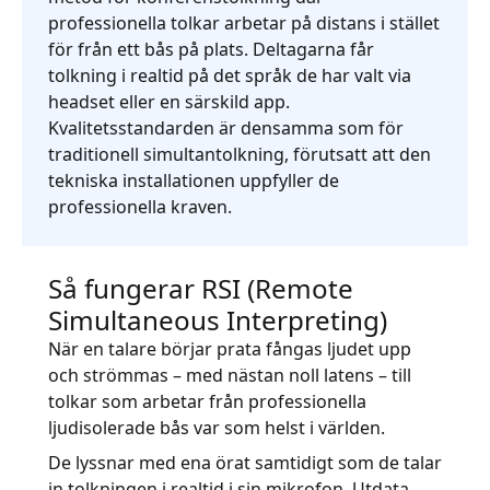
professionella tolkar arbetar på distans i stället
Tillverkningsindustri
för från ett bås på plats. Deltagarna får
tolkning i realtid på det språk de har valt via
Finans
headset eller en särskild app.
Kvalitetsstandarden är densamma som för
Juridik
traditionell simultantolkning, förutsatt att den
tekniska installationen uppfyller de
professionella kraven.
Offentliga Institutioner
Försvar & Säkerhet
Så fungerar RSI (Remote
Simultaneous Interpreting)
Alla branscher
När en talare börjar prata fångas ljudet upp
och strömmas – med nästan noll latens – till
tolkar som arbetar från professionella
ljudisolerade bås var som helst i världen.
De lyssnar med ena örat samtidigt som de talar
in tolkningen i realtid i sin mikrofon. Utdata