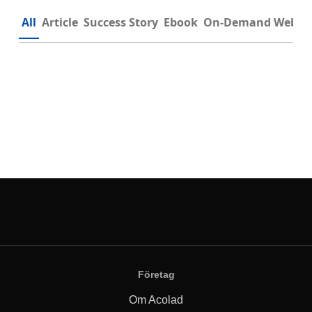
All
Article
Success Story
Ebook
On-Demand Webin
Företag
Om Acolad