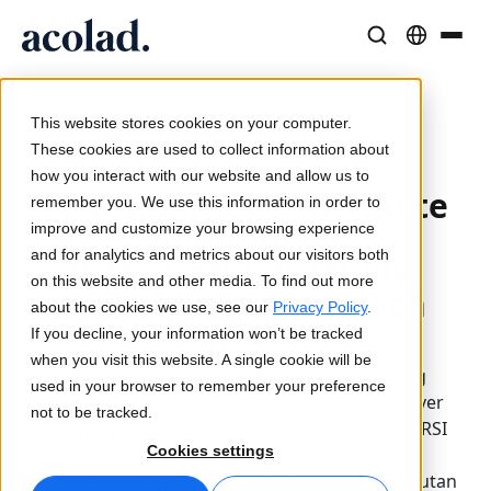
Språklösningar och tjänster
AI-teknik och produkter
Resurser
/
/
/
Så fungerar RSI
Home
Tjänster
Tolkning
Om Acolad
This website stores cookies on your computer.
Kundcase
Översättning
Lia Translate
These cookies are used to collect information about
2026-04-02
Verkliga resultat från våra kunder
how you interact with our website and allow us to
AI-hastighet, mänsklig precision
Omedelbara översättningar i linje med ert varumärke
Så fungerar RSI (Remote
remember you. We use this information in order to
Hållbarhet
Simultaneous
improve and customize your browsing experience
Artiklar
Tolkning
Anslutning
and for analytics and metrics about our visitors both
Interpreting): Teknik,
Expertperspektiv på globalt innehåll
Sömlös kommunikation var som helst
Arbetsflödesintegration gjord enkel
on this website and other media. To find out more
mänsklig expertis och
Partners
about the cookies we use, see our
Privacy Policy
.
AI:s roll
If you decline, your information won’t be tracked
E-böcker
Media och underhållning
AI-tolkning
when you visit this website. A single cookie will be
Fördjupande guider och strategier
Ta berättelser till varje skärm
Röstöversättning i realtid
Simultantolkning på distans ger flerspråkig
used in your browser to remember your preference
Nyheter
kommunikation i realtid utan att tolkar behöver
not to be tracked.
vara på plats. I den här artikeln förklaras hur RSI
Webbinarier on demand
Konsult- och outsourcingtjänster
Kvalitetssäkring
Cookies settings
fungerar, när denna lösning passar för ett
Insikter från branschledare
Centralisera och skala globalt
Kvalitetskontroller drivna av AI
evenemang och var AI kan stötta i täckningen utan
Evenemang