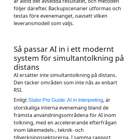
är alltid det avsedda resultatet, och metoden
följer därefter. Backupscenarier utformas och
testas före evenemanget, oavsett vilken
leveransmodell som väljs.
Så passar AI in i ett modernt
system för simultantolkning på
distans
AI ersätter inte simultantolkning på distans.
Den täcker områden som inte nås av enbart
RSI.
Enligt
, är
Slator Pro Guide: AI in Interpreting
storskaliga interna evenemang bland de
främsta användningsområdena för AI inom
tolkning, med en accelererande efterfrågan
inom läkemedels-, teknik- och
tillverkningssektorerna. I samma rapport