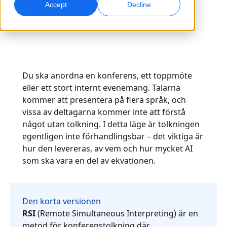
Accept
Decline
att ersätta mänsklig expertis.
Global marknadsföring
AI-dubbning
Nå och konvertera globalt
Effektiv dubbning i stor skala
Kontor
Transkribering
AI-datatjänster
Du ska anordna en konferens, ett toppmöte
Gör ljud till handling
Stärk er AI med kvalitetsdata
Karriär
eller ett stort internt evenemang. Talarna
kommer att presentera på flera språk, och
Bygg din framtid tillsammans med oss
Bemästra AI-driven översättning för globala
vissa av deltagarna kommer inte att förstå
Dataservice
varumärken
något utan tolkning. I detta läge är tolkningen
Frilansmöjligheter
Förbättra AI med tillförlitliga data
Tips för att frigöra effektivitet, skala och kvalitet
egentligen inte förhandlingsbar – det viktiga är
Bli en del av vårt globala nätverk
hur den levereras, av vem och hur mycket AI
Alla lösningar
som ska vara en del av ekvationen.
Lösningar per Bransch
Meet Lia
Den korta versionen
Fast, smart and scalable AI translation
RSI
(Remote Simultaneous Interpreting) är en
Life Science
metod för konferenstolkning där