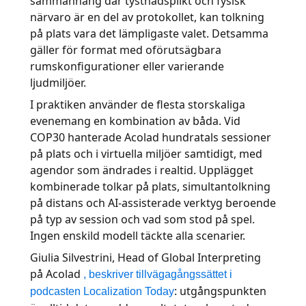
sammanhang där tystnadsplikt och fysisk
närvaro är en del av protokollet, kan tolkning
på plats vara det lämpligaste valet. Detsamma
gäller för format med oförutsägbara
rumskonfigurationer eller varierande
ljudmiljöer.
I praktiken använder de flesta storskaliga
evenemang en kombination av båda. Vid
COP30 hanterade Acolad hundratals sessioner
på plats och i virtuella miljöer samtidigt, med
agendor som ändrades i realtid. Upplägget
kombinerade tolkar på plats, simultantolkning
på distans och AI-assisterade verktyg beroende
på typ av session och vad som stod på spel.
Ingen enskild modell täckte alla scenarier.
Giulia Silvestrini, Head of Global Interpreting
på Acolad
, beskriver tillvägagångssättet i
: utgångspunkten
podcasten Localization Today