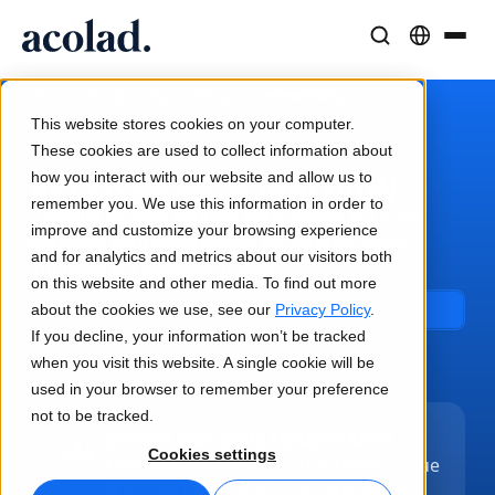
Soluções e Serviços Linguísticos
Tecnologia e produtos de IA
Recursos
/
/
/
e-learning
Home
Serviços
Aprendizagem
Sobre a Acolad
This website stores cookies on your computer.
Histórias de sucesso
Tradução
Lia Translate
These cookies are used to collect information about
Serviços de e-learning
Resultados reais dos nossos clientes
how you interact with our website and allow us to
Velocidade da IA, precisão humana
Traduções instantâneas alinhadas com a sua marca
remember you. We use this information in order to
Sustentabilidade
Capacite as suas equipas para realizarem o seu
improve and customize your browsing experience
potencial com experiências de aprendizagem
Artigos
Interpretação
Conectividade
and for analytics and metrics about our visitors both
intuitivas em qualquer língua.
Perspetivas de especialistas sobre conteúdo global
Comunicação fluida em qualquer lugar
Integração nos fluxos de trabalho, de forma simples
on this website and other media. To find out more
Parceiros
about the cookies we use, see our
Contacte-nos
Privacy Policy
.
If you decline, your information won’t be tracked
Ebooks
Mídia e Entretenimento
Interpretação com IA
when you visit this website. A single cookie will be
Guias e estratégias aprofundadas
Leve histórias a cada tela
Tradução de voz em tempo real
used in your browser to remember your preference
Notícias
not to be tracked.
Invista nos seus funcionários
Webinars on demand
Consultoria e Outsourcing
Garantia de qualidade
Cookies settings
Melhore a qualificação dos talentos que
Insights de líderes do setor
Centralize e expanda globalmente
Verificações de qualidade impulsionadas por IA
já possui com cursos concebidos para
Eventos