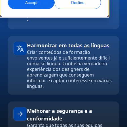
Accept
Decline
tornar a sua experiência de
aprendizagem tão intuitiva quanto
Marketing Global
Dublagem com IA
possível.
Atinga e converta globalmente
Dublagem eficiente em grande escala
•
Localizações
Transcrição
Serviços de dados para IA
Harmonizar em todas as línguas
Transforme áudio em ação
Potencie a IA com dados de qualidade
Carreiras
Criar conteúdos de formação
Construa o seu futuro connosco
envolventes já é suficientemente difícil
Dominar a tradução com IA para marcas globais
Serviços de Dados
numa só língua. Confie na verdadeira
Dicas para aumentar eficiência, escala e qualidade
experiência dos designers de
Oportunidades para freelancers
Melhore a IA com dados confiáveis
aprendizagem que conseguem
Faça parte da nossa rede global
informar e captar o interesse em várias
línguas.
Todas as soluções
Soluções por Indústria
Melhorar a segurança e a
Conheça a Lia
conformidade
Tradução com IA rápida, inteligente e escalável
Ciências da Vida
Garanta que todas as suas equipas