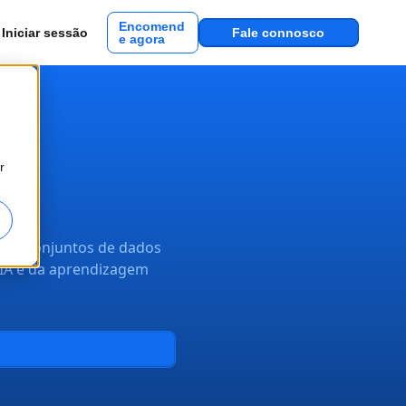
Encomend
Iniciar sessão
Fale connosco
e agora
r
A
nece conjuntos de dados
 IA e da aprendizagem