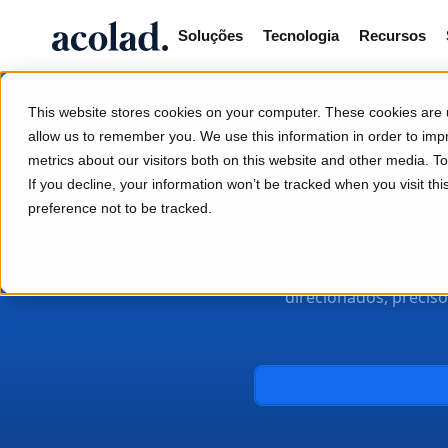
Soluções
Tecnologia
Recursos
/
/
Serviços de dados se IA
Home
Serviços
This website stores cookies on your computer. These cookies are u
allow us to remember you. We use this information in order to im
metrics about our visitors both on this website and other media. 
If you decline, your information won’t be tracked when you visit th
preference not to be tracked.
Para ter sucesso na er
direcionados, precis