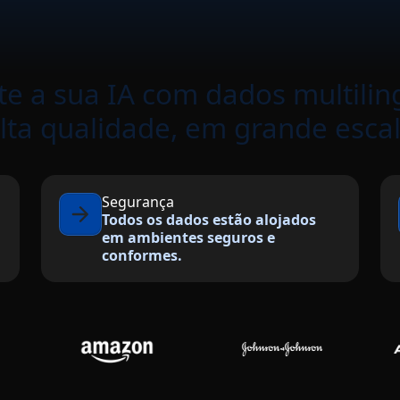
te a sua IA com dados multilin
lta qualidade, em grande esca
Segurança
Todos os dados estão alojados
em ambientes seguros e
conformes.