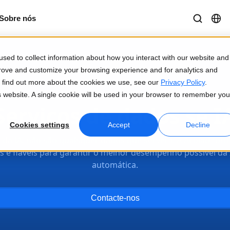
Sobre nós
sed to collect information about how you interact with our website and
prove and customize your browsing experience and for analytics and
To find out more about the cookies we use, see our
Privacy Policy
.
is website. A single cookie will be used in your browser to remember you
Serviços de dados se I
Cookies settings
Accept
Decline
a da IA, não são quaisquer dados que servem. A Acolad for
os e fiáveis para garantir o melhor desempenho possível da
automática.
Contacte-nos