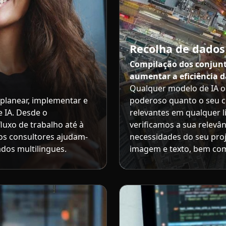
Recolha de dados
Compilação dos conjunt
aumentar a eficiência d
Qualquer modelo de IA o
 planear, implementar e
poderoso quanto o seu c
e IA. Desde o
relevantes em qualquer 
luxo de trabalho até à
verificamos a sua relevâ
os consultores ajudam-
necessidades do seu proje
ados multilingues.
imagem e texto, bem com