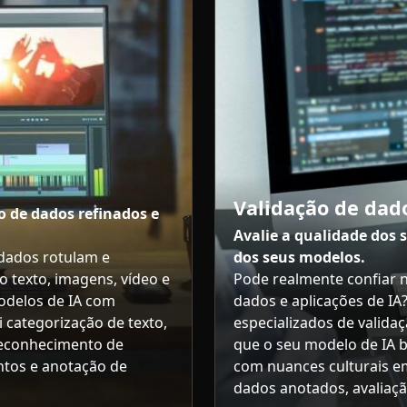
Validação de dad
 de dados refinados e
Avalie a qualidade dos 
 dados rotulam e
dos seus modelos.
 texto, imagens, vídeo e
Pode realmente confiar 
modelos de IA com
dados e aplicações de IA
i categorização de texto,
especializados de valida
 reconhecimento de
que o seu modelo de IA b
ntos e anotação de
com nuances culturais em
dados anotados, avaliaçã