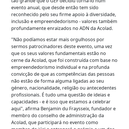
tão grande que o GEF decidiu torná-lo num
evento anual, que desde então tem sido
Indústria Transformadora
reconhecido pelo seu firme apoio à diversidade,
inclusão e empreendedorismo - valores também
Finanças
profundamente enraizados no ADN da Acolad.
"Não podíamos estar mais orgulhosos por
Jurídico
sermos patrocinadores deste evento, uma vez
que os seus valores fundamentais estão no
Instituições Públicas
cerne da Acolad, que foi construída com base no
empreendedorismo individual e na profunda
Defesa e Segurança
convicção de que as competências das pessoas
não estão de forma alguma ligadas ao seu
Todos os setores
género, nacionalidade, religião ou antecedentes
profissionais. É tudo uma questão de ideias e
capacidades - e é isso que estamos a celebrar
aqui", afirma Benjamin du Fraysseix, fundador e
membro do conselho de administração da
Acolad, que participará no evento como