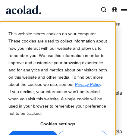
/
/
A Acolad patrocina o arranque do GEF
Soluções e Serviços Linguísticos
Tecnologia e produtos de IA
Recursos
Home
Notícias
Sobre a Acolad
This website stores cookies on your computer.
10 de maio de 2022
Histórias de sucesso
Tradução
Lia Translate
These cookies are used to collect information about
A Acolad patrocina o
Resultados reais dos nossos clientes
how you interact with our website and allow us to
Velocidade da IA, precisão humana
Traduções instantâneas alinhadas com a sua marca
remember you. We use this information in order to
Sustentabilidade
GEF Startup Weekend
improve and customize your browsing experience
Artigos
Interpretação
Conectividade
pelo quarto ano
and for analytics and metrics about our visitors both
Perspetivas de especialistas sobre conteúdo global
Comunicação fluida em qualquer lugar
Integração nos fluxos de trabalho, de forma simples
on this website and other media. To find out more
consecutivo
Parceiros
about the cookies we use, see our
Privacy Policy
.
If you decline, your information won’t be tracked
O grupo Acolad terá o prazer de patrocinar, pela
Ebooks
Mídia e Entretenimento
Interpretação com IA
when you visit this website. A single cookie will be
quarta vez consecutiva, um dos mais célebres
Guias e estratégias aprofundadas
Leve histórias a cada tela
Tradução de voz em tempo real
used in your browser to remember your preference
eventos de empreendedorismo feminino em
Notícias
not to be tracked.
França, o GEF Startup weekend.
Webinars on demand
Consultoria e Outsourcing
Garantia de qualidade
Cookies settings
Insights de líderes do setor
Centralize e expanda globalmente
Verificações de qualidade impulsionadas por IA
O grupo Acolad terá o prazer de patrocinar, pela
Eventos