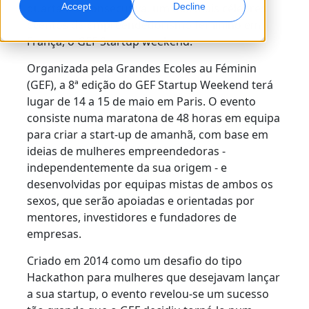
quarta vez consecutiva, um dos mais célebres
Accept
Decline
eventos de empreendedorismo feminino em
Marketing Global
Dublagem com IA
França, o GEF Startup weekend.
Atinga e converta globalmente
Dublagem eficiente em grande escala
Localizações
Organizada pela Grandes Ecoles au Féminin
(GEF), a 8ª edição do GEF Startup Weekend terá
Transcrição
Serviços de dados para IA
lugar de 14 a 15 de maio em Paris. O evento
Transforme áudio em ação
Potencie a IA com dados de qualidade
consiste numa maratona de 48 horas em equipa
Carreiras
para criar a start-up de amanhã, com base em
Construa o seu futuro connosco
Dominar a tradução com IA para marcas globais
ideias de mulheres empreendedoras -
Serviços de Dados
Dicas para aumentar eficiência, escala e qualidade
independentemente da sua origem - e
Oportunidades para freelancers
Melhore a IA com dados confiáveis
desenvolvidas por equipas mistas de ambos os
Faça parte da nossa rede global
sexos, que serão apoiadas e orientadas por
Todas as soluções
mentores, investidores e fundadores de
empresas.
Soluções por Indústria
Criado em 2014 como um desafio do tipo
Conheça a Lia
Hackathon para mulheres que desejavam lançar
Tradução com IA rápida, inteligente e escalável
Ciências da Vida
a sua startup, o evento revelou-se um sucesso