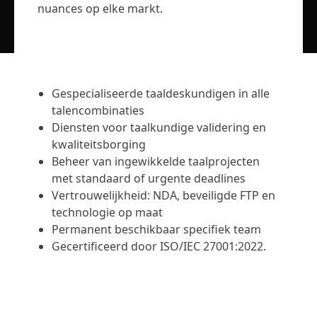
nuances op elke markt.
Productie / Maakindustrie
Ontmoet Lia
Snelle, slimme en schaalbare AI-vertaling
Financiën
Gespecialiseerde taaldeskundigen in alle
Juridisch
talencombinaties
Diensten voor taalkundige validering en
Publieke Instellingen
kwaliteitsborging
Beheer van ingewikkelde taalprojecten
Defensie & Veiligheid
met standaard of urgente deadlines
Vertrouwelijkheid​: NDA, beveiligde FTP en
technologie op maat
Alle sectoren
Permanent beschikbaar specifiek team
Gecertificeerd door ISO/IEC 27001:2022.