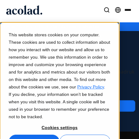
Taaloplossingen en -diensten
AI-technologie & Producten
Middelen
/
/
/
Automobielsector
Home
Sectoren
Productie
Over Acolad
This website stores cookies on your computer.
Succesverhalen
Vertaling
Lia Translate
These cookies are used to collect information about
Echte resultaten van onze klanten
how you interact with our website and allow us to
AI-snelheid, menselijke precisie
Directe, merkconsistente vertalingen
Automobielsector
remember you. We use this information in order to
Duurzaamheid
improve and customize your browsing experience
Blogartikelen
Tolken
Lia Live
Uitgebreide content- en taaloplossingen met de nadruk
and for analytics and metrics about our visitors both
Expertinzichten over wereldwijde content
Naadloze communicatie, overal
Tolken in een nieuw jasje
op precisie, time-to-market en kwaliteit.
on this website and other media. To find out more
Partners
about the cookies we use, see our
Privacy Policy
.
If you decline, your information won’t be tracked
Ebooks
Media en Entertainment
Vertaal-API's en -connectors
when you visit this website. A single cookie will be
Uitgebreide gidsen en strategieën
Breng verhalen naar elk scherm
Eenvoudige workflow-integratie
Neem contact met ons op
used in your browser to remember your preference
Nieuws
not to be tracked.
Webinars op aanvraag
Consulting & Outsourcing
AI-tolktechnologie
Cookies settings
Inzichten van marktleiders
Centraliseer en schaal wereldwijd
Realtime stemtolkservice
Events