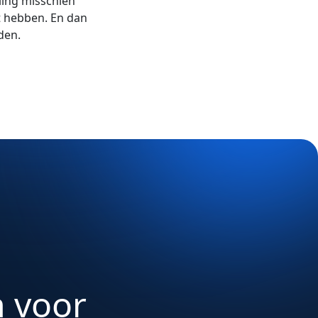
aling misschien
t hebben. En dan
den.
 voor