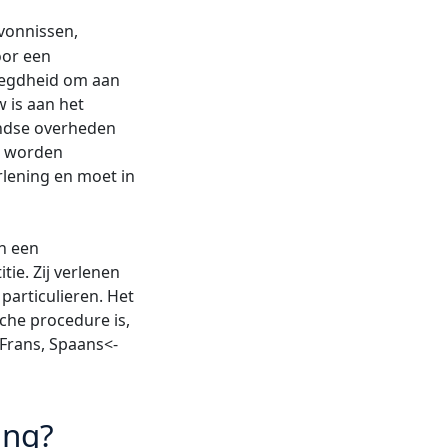
vonnissen,
oor een
voegdheid om aan
 is aan het
andse overheden
k worden
rlening en moet in
an een
ie. Zij verlenen
particulieren. Het
che procedure is,
Frans, Spaans<-
ing?