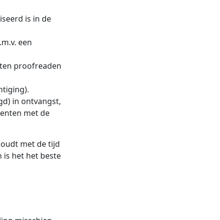
seerd is in de
.m.v. een
laten proofreaden
.
tiging).
gd) in ontvangst,
umenten met de
oudt met de tijd
 is het het beste