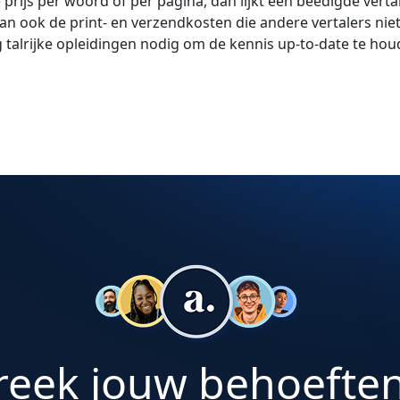
de prijs per woord of per pagina, dan lijkt een beëdigde vert
an ook de print- en verzendkosten die andere vertalers nie
og talrijke opleidingen nodig om de kennis up-to-date te hou
reek jouw behoeften