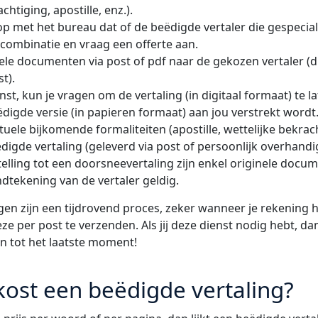
chtiging, apostille, enz.).
 met het bureau dat of de beëdigde vertaler die gespeciali
combinatie en vraag een offerte aan.
ele documenten via post of pdf naar de gekozen vertaler (d
t).
enst, kun je vragen om de vertaling (in digitaal formaat) te 
digde versie (in papieren formaat) aan jou verstrekt wordt
uele bijkomende formaliteiten (apostille, wettelijke bekrach
gde vertaling (geleverd via post of persoonlijk overhandi
elling tot een doorsneevertaling zijn enkel originele doc
dtekening van de vertaler geldig.
gen zijn een tijdrovend proces, zeker wanneer je rekening h
ze per post te verzenden. Als jij deze dienst nodig hebt, dan
n tot het laatste moment!
kost een beëdigde vertaling?