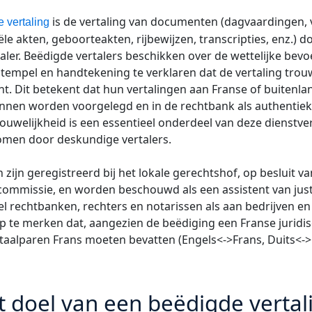
is de vertaling van documenten (dagvaardingen, 
 vertaling
le akten, geboorteakten, rijbewijzen, transcripties, enz.) d
aler. Beëdigde vertalers beschikken over de wettelijke be
tempel en handtekening te verklaren dat de vertaling trouw
t. Dit betekent dat hun vertalingen aan Franse of buitenl
unnen worden voorgelegd en in de rechtbank als authentie
uwelijkheid is een essentieel onderdeel van deze dienstve
men door deskundige vertalers.
zijn geregistreerd bij het lokale gerechtshof, op besluit v
commissie, en worden beschouwd als een assistent van justit
l rechtbanken, rechters en notarissen als aan bedrijven en 
op te merken dat, aangezien de beëdiging een Franse juridis
aalparen Frans moeten bevatten (Engels<->Frans, Duits<->
t doel van een beëdigde vertal