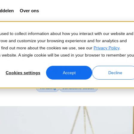
ddelen
Over ons
vertalingen: welke stappen moet je zetten?
sed to collect information about how you interact with our website and
prove and customize your browsing experience and for analytics and
Bijgewerkt 13 okt 2023
To find out more about the cookies we use, see our
Privacy Policy
.
vertalingen: welke stapp
is website. A single cookie will be used in your browser to remember you
zetten?
Cookies settings
Accept
Decline
Vertaling
Juridische sector