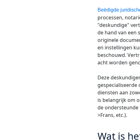
Beëdigde juridische
processen, notarië
"deskundige" vert
de hand van een s
originele documen
en instellingen k
beschouwd. Vertro
acht worden geno
Deze deskundigen 
gespecialiseerde 
diensten aan zowe
is belangrijk om 
de ondersteunde t
>Frans, etc.).
Wat is he