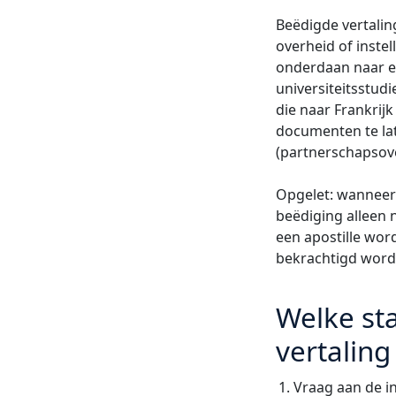
Beëdigde vertalin
overheid of instel
onderdaan naar e
universiteitsstud
die naar Frankrij
documenten te lat
(partnerschapsove
Opgelet: wanneer
beëdiging alleen 
een apostille wor
bekrachtigd worde
Welke st
vertalin
Vraag aan de in