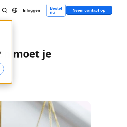
Bestel
Inloggen
Neem contact op
nu
en moet je
r