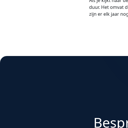
Als je kijkt naar 
duur. Het omvat d
zijn er elk jaar n
Besp