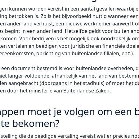
gen kunnen worden vereist in een aantal gevallen waarbij e
ling betrokken is. Zo is het bijvoorbeeld nuttig wanneer ee
en ander land verhuist, een nieuwe werknemer aanwerft o
ies begint in een ander land. Hetzelfde geldt voor buitenl
k komen. Voor bedrijven is het mogelijk ook noodzakelijk o
en vertalen en beëdigen voor juridische en financiële doel
reenkomsten, oprichting van buitenlandse filialen, enz.).
 een document bestemd is voor buitenlandse overheden, d
niet langer voldoende: afhankelijk van het land van beste
den aangebracht (doorgaans in het stadhuis) of moet het d
n door het ministerie van Buitenlandse Zaken.
appen moet je volgen om een 
g te bekomen?
stelling die de beëdigde vertaling vereist wat er precies nod