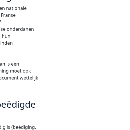
en nationale
n Franse
f
andse onderdanen
m hun
einden
an is een
mming moet ook
ocument wettelijk
beëdigde
ig is (beëdiging,