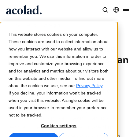
/
/
Uw pagina
Taaloplossingen en -diensten
AI-technologie & Producten
Middelen
Home
Nieuws
Over Acolad
This website stores cookies on your computer.
26 september 2024
Succesverhalen
Vertaling
Lia Translate
These cookies are used to collect information about
Acolad lanceert nieuwe
Echte resultaten van onze klanten
how you interact with our website and allow us to
AI-snelheid, menselijke precisie
Directe, merkconsistente vertalingen
tolkoplossing op basis van
remember you. We use this information in order to
Duurzaamheid
improve and customize your browsing experience
AI
Blogartikelen
Tolken
Lia Live
and for analytics and metrics about our visitors both
Expertinzichten over wereldwijde content
Naadloze communicatie, overal
Tolken in een nieuw jasje
on this website and other media. To find out more
Wij streven ernaar om een voorloper te
Partners
about the cookies we use, see our
Privacy Policy
.
blijven op het gebied van innovatie en
If you decline, your information won’t be tracked
Ebooks
Media en Entertainment
Vertaal-API's en -connectors
lanceren een nieuwe oplossing die
when you visit this website. A single cookie will be
Uitgebreide gidsen en strategieën
Breng verhalen naar elk scherm
Eenvoudige workflow-integratie
tolkdiensten veel toegankelijker en
used in your browser to remember your preference
Nieuws
not to be tracked.
kosteneffectiever zal maken dan ooit
Webinars op aanvraag
Consulting & Outsourcing
AI-tolktechnologie
tevoren. Deze strategische uitbreiding
Cookies settings
Inzichten van marktleiders
Centraliseer en schaal wereldwijd
Realtime stemtolkservice
zorgt voor een naadloze combinatie van
Events