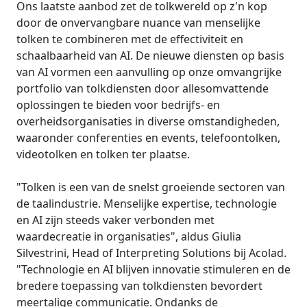
Ons laatste aanbod zet de tolkwereld op z'n kop
Productie / Maakindustrie
door de onvervangbare nuance van menselijke
Ontmoet Lia
tolken te combineren met de effectiviteit en
Snelle, slimme en schaalbare AI-vertaling
schaalbaarheid van AI. De nieuwe diensten op basis
Financiën
van AI vormen een aanvulling op onze omvangrijke
portfolio van tolkdiensten door allesomvattende
Juridisch
oplossingen te bieden voor bedrijfs- en
overheidsorganisaties in diverse omstandigheden,
Publieke Instellingen
waaronder conferenties en events, telefoontolken,
videotolken en tolken ter plaatse.
Defensie & Veiligheid
"Tolken is een van de snelst groeiende sectoren van
de taalindustrie. Menselijke expertise, technologie
Alle sectoren
en AI zijn steeds vaker verbonden met
waardecreatie in organisaties", aldus Giulia
Silvestrini, Head of Interpreting Solutions bij Acolad.
"Technologie en AI blijven innovatie stimuleren en de
bredere toepassing van tolkdiensten bevordert
meertalige communicatie. Ondanks de