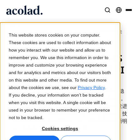
/
/
语言解决方案与服务
人工智能技术与产品
资源
Home
新闻
Bertrand Gstalder 在 CSA CEO Insights 中畅想 AI 未来
关于 Acolad
This website stores cookies on your computer.
成功案例
翻译
Lia Translate
These cookies are used to collect information about
2024 年 7 月 9 日
来自客户的真实成果
how you interact with our website and allow us to
AI 速度，人类精度
即时品牌一致翻译
Bertrand Gstalder 在 CS
remember you. We use this information in order to
可持续发展
improve and customize your browsing experience
A CEO Insights 中畅想 AI
文章
口译服务
连接能力
and for analytics and metrics about our visitors both
未来
专家对全球内容的见解
随时随地无缝沟通
简化的工作流集成
on this website and other media. To find out more
合作伙伴
about the cookies we use, see our
Privacy Policy
.
“随着我们放弃以语言为中心的传统结构和战略，稳
If you decline, your information won’t be tracked
步快速地进入 AI 增强型全球内容解决方案的时代，
电子书
媒体与娱乐
AI 同声传译
when you visit this website. A single cookie will be
我们开始看到过去几个月的辛勤工作、试验和开发进
深度指南与策略
让故事出现在每个屏幕上
实时语音翻译
used in your browser to remember your preference
展已初见成效。尽管绝对真理只是营销上的假象，技
新闻
not to be tracked.
术和思维都在不断发展变化，但一些事实逐渐清晰明
按需网络研讨会
咨询与外包
质量保证
朗，既带来了挑战，也带来了机遇。”
Cookies settings
行业领袖的洞察
集中并全球扩展
AI 驱动的质量检查
活动