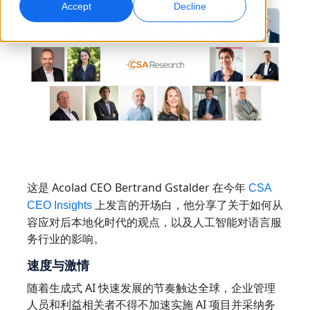
Accept
Decline
全球营销
AI 配音
触达并转化全球受众
高效大规模配音
地点
转录
AI 数据服务
将音频转化为可执行内容
用高质量数据增强 AI
职业机会
与我们一起打造您的未来
掌握面向全球品牌的 AI 驱动翻译
数据服务
提升效率、规模与质量的秘诀
自由职业合作机会
以可信数据增强 AI
这是 Acolad CEO Bertrand Gstalder 在今年
加入我们的全球网络
CSA
上发言的开场白，他分享了关于如何从
CEO Insights
所有解决方案
容应对后本地化时代的观点，以及人工智能对语言服
务行业的影响。
按行业提供的解决方案
速度与激情
认识 Lia
随着生成式 AI 快速发展的节奏触达全球，企业管理
快速、智能且可扩展的 AI 翻译
生命科学
人员和利益相关者不得不加速实施 AI 项目并采纳务