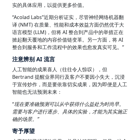
实的具体应用，以提供更多价值。
制造业
“Acolad Labs”近期分析证实，尽管神经网络机器翻
译 (NMT) 在质量、性能和成本效益方面仍然优于大
金融
语言模型 (LLM)，但将 AI 整合到产品中的举措正在
掀起翻天覆地的内容价值链变革。另一方面，将 AI
法律
整合到服务和工作流程中的效果也愈发真实可见。”
注意辨别 AI 流言
公共机构
人工智能的成果喜人（往往令人惊叹），但
Bertrand 提醒业界同行及客户不要因小失大，沉浸
国防与安全
于宣传炒作，而是要依靠切实成果，因为即便是人工
智能也无法预测未来：
所有行业
“
现在要准确预测可以从中获得什么益处为时尚早。
需要与客户进行逐步、具体的实验，才能为其实施正
确的场景。”
寄予厚望