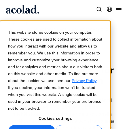
/
/
Språklösningar och tjänster
AI-teknik och produkter
Resurser
Home
Nyheter
Bertrand Gstalder förutspår framtiden för AI i CEO
Om Acolad
This website stores cookies on your computer.
Insights från CSA
Kundcase
Översättning
Lia Translate
These cookies are used to collect information about
Verkliga resultat från våra kunder
how you interact with our website and allow us to
AI-hastighet, mänsklig precision
Omedelbara översättningar i linje med ert varumärke
9 juli 2024
remember you. We use this information in order to
Hållbarhet
Bertrand Gstalder
improve and customize your browsing experience
Artiklar
Tolkning
Anslutning
förutspår framtiden för
and for analytics and metrics about our visitors both
Expertperspektiv på globalt innehåll
Sömlös kommunikation var som helst
Arbetsflödesintegration gjord enkel
on this website and other media. To find out more
AI i CEO Insights från
Partners
about the cookies we use, see our
Privacy Policy
.
If you decline, your information won’t be tracked
CSA
E-böcker
Media och underhållning
AI-tolkning
when you visit this website. A single cookie will be
Fördjupande guider och strategier
Ta berättelser till varje skärm
Röstöversättning i realtid
”Allt eftersom vi stadigt och snabbt övergår till
used in your browser to remember your preference
Nyheter
en tidsålder med AI-förbättrade globala
not to be tracked.
innehållslösningar och lämnar de traditionella
Webbinarier on demand
Konsult- och outsourcingtjänster
Kvalitetssäkring
Cookies settings
språkcentrerade strukturerna och strategierna
Insikter från branschledare
Centralisera och skala globalt
Kvalitetskontroller drivna av AI
bakom oss, börjar vi se de tidiga resultaten av
Evenemang