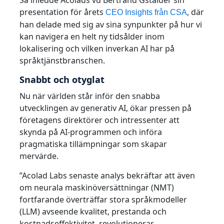
presentation för årets
, där
CEO Insights från CSA
Tillverkningsindustri
han delade med sig av sina synpunkter på hur vi
kan navigera en helt ny tidsålder inom
Finans
lokalisering och vilken inverkan AI har på
språktjänstbranschen.
Juridik
Snabbt och otyglat
Nu när världen står inför den snabba
Offentliga Institutioner
utvecklingen av generativ AI, ökar pressen på
företagens direktörer och intressenter att
Försvar & Säkerhet
skynda på AI-programmen och införa
pragmatiska tillämpningar som skapar
Alla branscher
mervärde.
”Acolad Labs senaste analys bekräftar att även
om neurala maskinöversättningar (NMT)
fortfarande överträffar stora språkmodeller
(LLM) avseende kvalitet, prestanda och
kostnadseffektivitet, revolutionerar