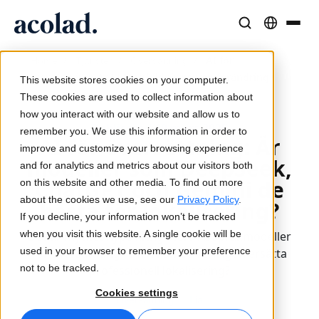
Språklösningar och tjänster
AI-teknik och produkter
Resurser
/
/
/
AI för
Home
Tjänster
Översättning
Om Acolad
översättning: Är LLM-utbildningen en förändring?
This website stores cookies on your computer.
Kundcase
Översättning
Lia Translate
These cookies are used to collect information about
Verkliga resultat från våra kunder
how you interact with our website and allow us to
AI-hastighet, mänsklig precision
Omedelbara översättningar i linje med ert varumärke
Publicerad 19 mars 2025
remember you. We use this information in order to
Hållbarhet
AI för översättning: Är
improve and customize your browsing experience
Artiklar
modeller som DeepSeek,
Tolkning
Anslutning
and for analytics and metrics about our visitors both
Expertperspektiv på globalt innehåll
Sömlös kommunikation var som helst
Arbetsflödesintegration gjord enkel
ChatGPT och Gemini de
on this website and other media. To find out more
Partners
about the cookies we use, see our
Privacy Policy
.
bästa för lokalisering?
If you decline, your information won’t be tracked
E-böcker
Media och underhållning
AI-tolkning
when you visit this website. A single cookie will be
Det är mycket hype kring stora AI-språkmodeller
Fördjupande guider och strategier
Ta berättelser till varje skärm
Röstöversättning i realtid
used in your browser to remember your preference
för översättning - men kan de verkligen ersätta
Nyheter
not to be tracked.
professionell lokalisering?
Webbinarier on demand
Konsult- och outsourcingtjänster
Kvalitetssäkring
Cookies settings
Översättning
Lia
Insikter från branschledare
Centralisera och skala globalt
Kvalitetskontroller drivna av AI
Evenemang