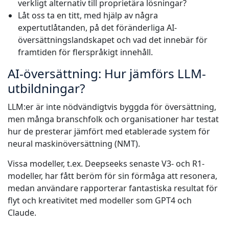
verkligt alternativ till proprietära lösningar?
Låt oss ta en titt, med hjälp av några
Tillverkningsindustri
expertutlåtanden, på det föränderliga AI-
översättningslandskapet och vad det innebär för
Finans
framtiden för flerspråkigt innehåll.
AI-översättning: Hur jämförs LLM-
Juridik
utbildningar?
Offentliga Institutioner
LLM:er är inte nödvändigtvis byggda för översättning,
men många branschfolk och organisationer har testat
Försvar & Säkerhet
hur de presterar jämfört med etablerade system för
neural maskinöversättning (NMT).
Alla branscher
Vissa modeller, t.ex. Deepseeks senaste V3- och R1-
modeller, har fått beröm för sin förmåga att resonera,
medan användare rapporterar fantastiska resultat för
flyt och kreativitet med modeller som GPT4 och
Claude.