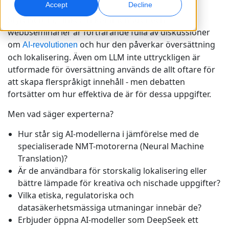
Accept
Decline
Styrelserum, LinkedIn-kommentarer och
Global marknadsföring
AI-dubbning
webbseminarier är fortfarande fulla av diskussioner
Nå och konvertera globalt
Effektiv dubbning i stor skala
om
och hur den påverkar översättning
Kontor
AI-revolutionen
och lokalisering. Även om LLM inte uttryckligen är
Transkribering
AI-datatjänster
utformade för översättning används de allt oftare för
att skapa flerspråkigt innehåll - men debatten
Gör ljud till handling
Stärk er AI med kvalitetsdata
Karriär
fortsätter om hur effektiva de är för dessa uppgifter.
Bygg din framtid tillsammans med oss
Bemästra AI-driven översättning för globala
Men vad säger experterna?
Dataservice
varumärken
Frilansmöjligheter
Förbättra AI med tillförlitliga data
Hur står sig AI-modellerna i jämförelse med de
Tips för att frigöra effektivitet, skala och kvalitet
Bli en del av vårt globala nätverk
specialiserade NMT-motorerna (Neural Machine
Translation)?
Alla lösningar
Är de användbara för storskalig lokalisering eller
bättre lämpade för kreativa och nischade uppgifter?
Lösningar per Bransch
Vilka etiska, regulatoriska och
Meet Lia
datasäkerhetsmässiga utmaningar innebär de?
Fast, smart and scalable AI translation
Life Science
Erbjuder öppna AI-modeller som DeepSeek ett