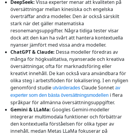
DeepSeek:
Vissa experter menar att kvaliteten på
översättningar mellan kinesiska och engelska
överträffar andra modeller. Den är också särskilt
stark när det gäller matematiska
resonemangsuppgifter. Några tidiga tester visar
dock att den kan ha svårt att hantera kontextuella
nyanser jämfört med vissa andra modeller.
ChatGPT & Claude:
Dessa modeller föredras av
många för högkvalitativa, nyanserade och kreativa
översättningar, ofta för marknadsföring eller
kreativt innehåll. De kan också vara användbara för
olika steg i arbetsflöden för lokalisering. I en nyligen
genomförd studie
Claude Sonnet
utvärderades
av
i flera
experter som den bästa översättningsmodellen
språkpar för allmänna översättningsuppgifter.
Gemini & LLaMa:
Googles Gemini-modeller
integrerar multimodala funktioner och förbättrar
den kontextuella förståelsen för olika typer av
innehåll, medan Metas LLaMa fokuserar på