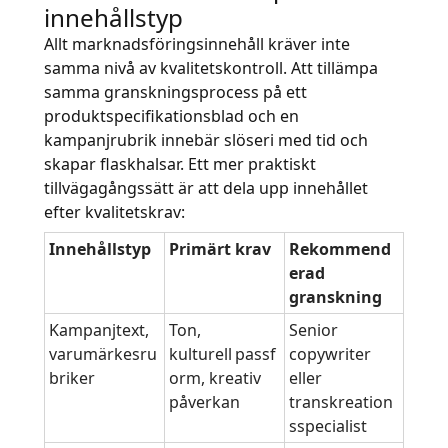
innehållstyp
Allt marknadsföringsinnehåll kräver inte
samma nivå av kvalitetskontroll. Att tillämpa
samma granskningsprocess på ett
produktspecifikationsblad och en
kampanjrubrik innebär slöseri med tid och
skapar flaskhalsar. Ett mer praktiskt
tillvägagångssätt är att dela upp innehållet
efter kvalitetskrav:
Innehållstyp
Primärt krav
Rekommend
erad
granskning
Kampanjtext,
Ton,
Senior
varumärkesru
kulturell passf
copywriter
briker
orm, kreativ
eller
påverkan
transkreation
sspecialist