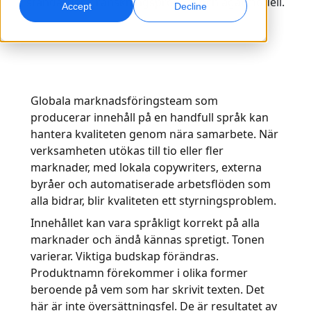
standarder, granskningsprocess och ägarmodell.
Accept
Decline
Global marknadsföring
AI-dubbning
Nå och konvertera globalt
Effektiv dubbning i stor skala
Kontor
Transkribering
AI-datatjänster
Globala marknadsföringsteam som
Gör ljud till handling
Stärk er AI med kvalitetsdata
producerar innehåll på en handfull språk kan
Karriär
hantera kvaliteten genom nära samarbete. När
Bygg din framtid tillsammans med oss
verksamheten utökas till tio eller fler
Bemästra AI-driven översättning för globala
Dataservice
marknader, med lokala copywriters, externa
varumärken
Frilansmöjligheter
Förbättra AI med tillförlitliga data
Tips för att frigöra effektivitet, skala och kvalitet
byråer och automatiserade arbetsflöden som
Bli en del av vårt globala nätverk
alla bidrar, blir kvaliteten ett styrningsproblem.
Alla lösningar
Innehållet kan vara språkligt korrekt på alla
marknader och ändå kännas spretigt. Tonen
varierar. Viktiga budskap förändras.
Lösningar per Bransch
Produktnamn förekommer i olika former
Meet Lia
beroende på vem som har skrivit texten. Det
Fast, smart and scalable AI translation
Life Science
här är inte översättningsfel. De är resultatet av