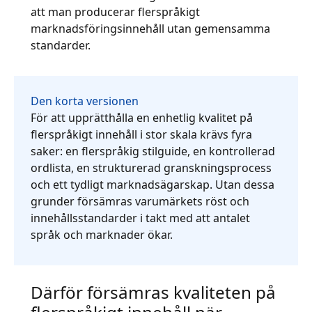
att man producerar flerspråkigt
Tillverkningsindustri
marknadsföringsinnehåll utan gemensamma
standarder.
Finans
Juridik
Den korta versionen
För att upprätthålla en enhetlig kvalitet på
Offentliga Institutioner
flerspråkigt innehåll i stor skala krävs fyra
saker: en flerspråkig stilguide, en kontrollerad
ordlista, en strukturerad granskningsprocess
Försvar & Säkerhet
och ett tydligt marknadsägarskap. Utan dessa
grunder försämras varumärkets röst och
Alla branscher
innehållsstandarder i takt med att antalet
språk och marknader ökar.
Därför försämras kvaliteten på