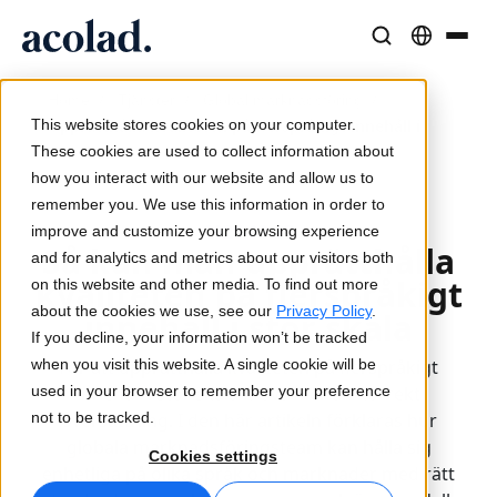
Språklösningar och tjänster
AI-teknik och produkter
Resurser
/
/
/
Home
Tjänster
Global marknadsföring
Om Acolad
This website stores cookies on your computer.
Upprätthålla kvaliteten på flerspråkigt innehåll i
Kundcase
Översättning
Lia Translate
These cookies are used to collect information about
stor skala
Verkliga resultat från våra kunder
how you interact with our website and allow us to
AI-hastighet, mänsklig precision
Omedelbara översättningar i linje med ert varumärke
remember you. We use this information in order to
Hållbarhet
2026-03-27
improve and customize your browsing experience
Så kan man upprätthålla
Artiklar
Tolkning
Anslutning
and for analytics and metrics about our visitors both
Expertperspektiv på globalt innehåll
Sömlös kommunikation var som helst
Arbetsflödesintegration gjord enkel
kvaliteten på flerspråkigt
on this website and other media. To find out more
Partners
about the cookies we use, see our
Privacy Policy
.
innehåll i stor skala
If you decline, your information won’t be tracked
E-böcker
Media och underhållning
AI-tolkning
when you visit this website. A single cookie will be
För att upprätthålla kvaliteten på flerspråkigt
Fördjupande guider och strategier
Ta berättelser till varje skärm
Röstöversättning i realtid
used in your browser to remember your preference
innehåll i stor skala krävs mer än korrekt
Nyheter
not to be tracked.
översättning. I den här artikeln förklaras hur
globala marknadsföringsteam kan hålla sig
Webbinarier on demand
Konsult- och outsourcingtjänster
Kvalitetssäkring
Cookies settings
enhetliga på olika språk och marknader med rätt
Insikter från branschledare
Centralisera och skala globalt
Kvalitetskontroller drivna av AI
Evenemang