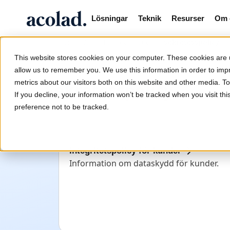
Lösningar
Teknik
Resurser
Om 
/
/
Sekretesspolicy
Home
Juridiska meddelanden
This website stores cookies on your computer. These cookies are u
allow us to remember you. We use this information in order to im
metrics about our visitors both on this website and other media. 
Sekretesspolicy
If you decline, your information won’t be tracked when you visit th
preference not to be tracked.
Integritetspolicy för kunder
Information om dataskydd för kunder.