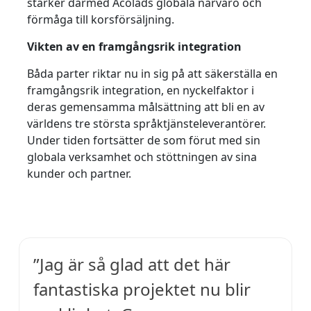
stärker därmed Acolads globala närvaro och
förmåga till korsförsäljning.
Tillverkningsindustri
Vikten av en framgångsrik integration
Finans
Båda parter riktar nu in sig på att säkerställa en
framgångsrik integration, en nyckelfaktor i
Juridik
deras gemensamma målsättning att bli en av
världens tre största språktjänsteleverantörer.
Offentliga Institutioner
Under tiden fortsätter de som förut med sin
globala verksamhet och stöttningen av sina
Försvar & Säkerhet
kunder och partner.
Alla branscher
”Jag är så glad att det här
fantastiska projektet nu blir