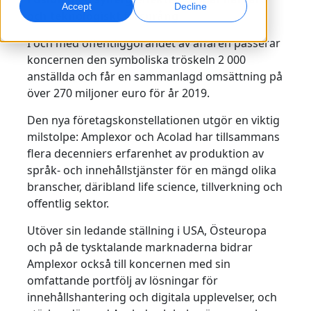
Accept
Decline
och teknologiskt försprång
Global marknadsföring
AI-dubbning
I och med offentliggörandet av affären passerar
Nå och konvertera globalt
Effektiv dubbning i stor skala
koncernen den symboliska tröskeln 2 000
Kontor
anställda och får en sammanlagd omsättning på
över 270 miljoner euro för år 2019.
Transkribering
AI-datatjänster
Gör ljud till handling
Stärk er AI med kvalitetsdata
Karriär
Den nya företagskonstellationen utgör en viktig
milstolpe: Amplexor och Acolad har tillsammans
Bygg din framtid tillsammans med oss
Bemästra AI-driven översättning för globala
flera decenniers erfarenhet av produktion av
Dataservice
varumärken
språk- och innehållstjänster för en mängd olika
Frilansmöjligheter
Förbättra AI med tillförlitliga data
Tips för att frigöra effektivitet, skala och kvalitet
branscher, däribland life science, tillverkning och
Bli en del av vårt globala nätverk
offentlig sektor.
Alla lösningar
Utöver sin ledande ställning i USA, Östeuropa
och på de tysktalande marknaderna bidrar
Lösningar per Bransch
Amplexor också till koncernen med sin
Meet Lia
omfattande portfölj av lösningar för
Fast, smart and scalable AI translation
Life Science
innehållshantering och digitala upplevelser, och