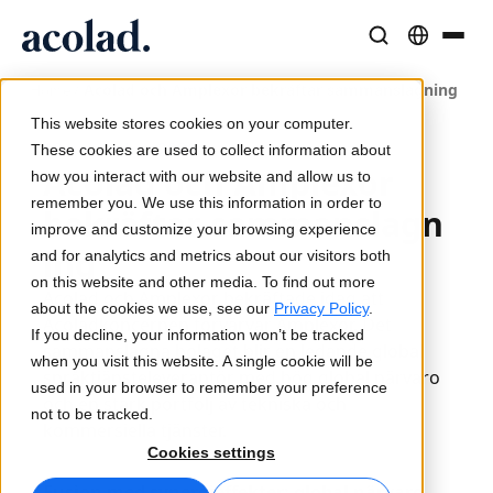
/
Acolad och Amplexor bekräftar sammanslagning
Språklösningar och tjänster
AI-teknik och produkter
Resurser
Home
Om Acolad
This website stores cookies on your computer.
19 november 2020
Kundcase
Översättning
Lia Translate
These cookies are used to collect information about
Acolad och Amplexor
Verkliga resultat från våra kunder
how you interact with our website and allow us to
AI-hastighet, mänsklig precision
Omedelbara översättningar i linje med ert varumärke
remember you. We use this information in order to
Hållbarhet
bekräftar sammanslagn
improve and customize your browsing experience
Artiklar
Tolkning
Anslutning
ing
and for analytics and metrics about our visitors both
Expertperspektiv på globalt innehåll
Sömlös kommunikation var som helst
Arbetsflödesintegration gjord enkel
on this website and other media. To find out more
Acolad och Amplexor bekräftade idag att
Partners
about the cookies we use, see our
Privacy Policy
.
Acoladkoncernen förvärvar Amplexor. Det
If you decline, your information won’t be tracked
E-böcker
Media och underhållning
AI-tolkning
sammanslagna bolaget blir en ledande global
when you visit this website. A single cookie will be
Fördjupande guider och strategier
Ta berättelser till varje skärm
Röstöversättning i realtid
språktjänsteleverantör med hög global närvaro
used in your browser to remember your preference
Nyheter
och en stark portfölj av tekniska och
not to be tracked.
kommersiella tjänster.
Webbinarier on demand
Konsult- och outsourcingtjänster
Kvalitetssäkring
Cookies settings
Insikter från branschledare
Centralisera och skala globalt
Kvalitetskontroller drivna av AI
Fusion med synergieffekter: global närvaro
Evenemang