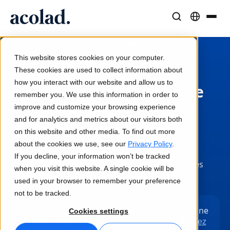
Solutions et Services Linguistiques
Technologies et produits IA
Ressources
/
/
/
Estimation
Home
Services
Traduction
À propos d’Acolad
This website stores cookies on your computer.
Études de cas
Traduction
Lia Go
These cookies are used to collect information about
Résultats concrets de nos clients
how you interact with our website and allow us to
Vitesse de l’IA, précision humaine
Traductions instantanées conformes à votre marque
Obtenez votre devis de
remember you. We use this information in order to
Durabilité
traduction
improve and customize your browsing experience
Articles
Interprétation
Lia Services
and for analytics and metrics about our visitors both
et commandez
Analyses d’experts sur le contenu global
Communication fluide, partout
Géré par des experts
on this website and other media. To find out more
Partenaires
maintenant
about the cookies we use, see our
Privacy Policy
.
If you decline, your information won’t be tracked
Ebooks
Médias et Divertissement
Lia Live
Choisissez votre niveau de qualité, vérifiez les
when you visit this website. A single cookie will be
Guides et stratégies approfondis
Donnez vie à vos contenus sur tous les écrans
L'interprétation revisitée
prix et passez votre commande.
used in your browser to remember your preference
Actualités
not to be tracked.
Webinaires à la demande
Conseil et Externalisation
Connectivité
Besoin de multimédia, d'interprétation ou d'une
Cookies settings
Analyses des leaders du secteur
Centralisez et développez à l’international
Intégration des workflows simplifiée
solution linguistique plus complexe ?
Contactez
Événements