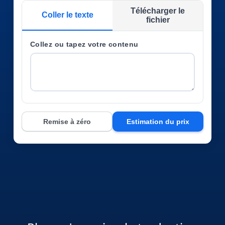
Télécharger le
Industrie Manufacturière
Coller le texte
fichier
Finance
Collez ou tapez votre contenu
Découvrez Lia
Juridique
Traduction IA rapide, intelligente et évolutive
Institutions Publiques
Remise à zéro
Estimation du prix
Défense & Sécurité
Tous les secteurs