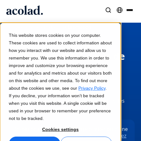
Solutions et Services Linguistiques
Technologies et produits IA
Ressources
/
/
/
Estimation
Home
Services
Traduction
À propos d’Acolad
This website stores cookies on your computer.
Études de cas
Traduction
Lia Go
These cookies are used to collect information about
Résultats concrets de nos clients
how you interact with our website and allow us to
Vitesse de l’IA, précision humaine
Traductions instantanées conformes à votre marque
Obtenez votre devis de
remember you. We use this information in order to
Durabilité
traduction
improve and customize your browsing experience
Articles
Interprétation
Lia Services
and for analytics and metrics about our visitors both
et commandez
Analyses d’experts sur le contenu global
Communication fluide, partout
Géré par des experts
on this website and other media. To find out more
Partenaires
maintenant
about the cookies we use, see our
Privacy Policy
.
If you decline, your information won’t be tracked
Ebooks
Médias et Divertissement
Lia Live
Choisissez votre niveau de qualité, vérifiez les
when you visit this website. A single cookie will be
Guides et stratégies approfondis
Donnez vie à vos contenus sur tous les écrans
L'interprétation revisitée
prix et passez votre commande.
used in your browser to remember your preference
Actualités
not to be tracked.
Webinaires à la demande
Conseil et Externalisation
Connectivité
Besoin de multimédia, d'interprétation ou d'une
Cookies settings
Analyses des leaders du secteur
Centralisez et développez à l’international
Intégration des workflows simplifiée
solution linguistique plus complexe ?
Contactez
Événements