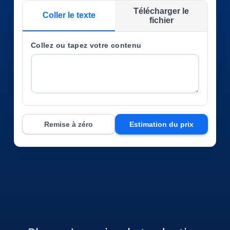
Télécharger le
Industrie Manufacturière
Coller le texte
fichier
Finance
Collez ou tapez votre contenu
Découvrez Lia
Juridique
Traduction IA rapide, intelligente et évolutive
Institutions Publiques
Remise à zéro
Estimation du prix
Défense & Sécurité
Tous les secteurs